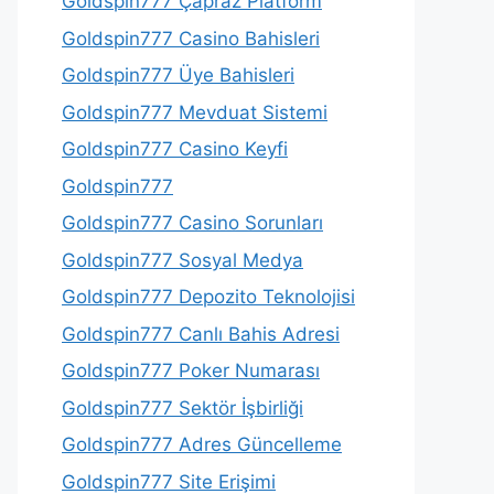
Goldspin777 Çapraz Platform
Goldspin777 Casino Bahisleri
Goldspin777 Üye Bahisleri
Goldspin777 Mevduat Sistemi
Goldspin777 Casino Keyfi
Goldspin777
Goldspin777 Casino Sorunları
Goldspin777 Sosyal Medya
Goldspin777 Depozito Teknolojisi
Goldspin777 Canlı Bahis Adresi
Goldspin777 Poker Numarası
Goldspin777 Sektör İşbirliği
Goldspin777 Adres Güncelleme
Goldspin777 Site Erişimi