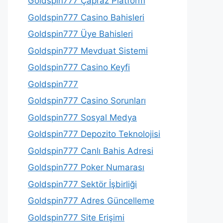
Goldspin777 Çapraz Platform
Goldspin777 Casino Bahisleri
Goldspin777 Üye Bahisleri
Goldspin777 Mevduat Sistemi
Goldspin777 Casino Keyfi
Goldspin777
Goldspin777 Casino Sorunları
Goldspin777 Sosyal Medya
Goldspin777 Depozito Teknolojisi
Goldspin777 Canlı Bahis Adresi
Goldspin777 Poker Numarası
Goldspin777 Sektör İşbirliği
Goldspin777 Adres Güncelleme
Goldspin777 Site Erişimi