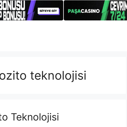
zito teknolojisi
o Teknolojisi