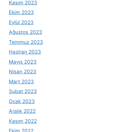
Kasım 2023
Ekim 2023
Eylül 2023
Ağustos 2023
Temmuz 2023
Haziran 2023
Mayıs 2023
Nisan 2023
Mart 2023
Şubat 2023
Ocak 2023
Aralık 2022
Kasım 2022
Ekim 2022