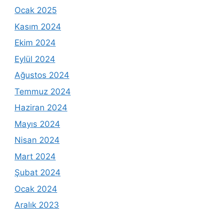
Ocak 2025
Kasım 2024
Ekim 2024
Eylül 2024
Ağustos 2024
Temmuz 2024
Haziran 2024
Mayıs 2024
Nisan 2024
Mart 2024
Şubat 2024
Ocak 2024
Aralık 2023