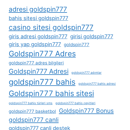
adresi goldspin777
bahis sitesi goldspin777
casino sitesi goldspin777
giris adresi goldspin777
girisi goldspin777
giris yap goldspin777
goldspin777
Goldspin777 Adres
goldspin777 adres bilgileri
Goldspin777 Adresi
goldspin777 adımlar
goldspin777 bahis
goldspin777 bahis adresi
Goldspin777 bahis sitesi
goldspin777 bahis türleri sms
goldspin777 bahis çeşitleri
Goldspin777 Bonus
goldspin777 basketbol
goldspin777 canli
goldspin777 canli destek