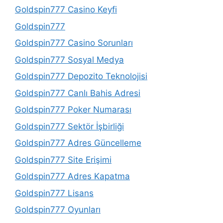
Goldspin777 Casino Keyfi
Goldspin777
Goldspin777 Casino Sorunları
Goldspin777 Sosyal Medya
Goldspin777 Depozito Teknolojisi
Goldspin777 Canlı Bahis Adresi
Goldspin777 Poker Numarası
Goldspin777 Sektör İşbirliği
Goldspin777 Adres Güncelleme
Goldspin777 Site Erişimi
Goldspin777 Adres Kapatma
Goldspin777 Lisans
Goldspin777 Oyunları