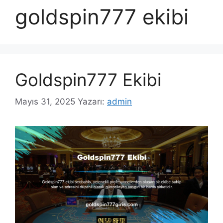
goldspin777 ekibi
Goldspin777 Ekibi
Mayıs 31, 2025
Yazarı:
admin