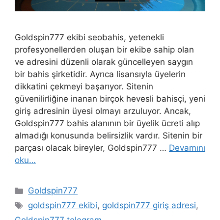
Goldspin777 ekibi seobahis, yetenekli
profesyonellerden oluşan bir ekibe sahip olan
ve adresini düzenli olarak güncelleyen saygın
bir bahis şirketidir. Ayrıca lisansıyla üyelerin
dikkatini çekmeyi başarıyor. Sitenin
güvenilirliğine inanan birçok hevesli bahisçi, yeni
giriş adresinin üyesi olmayı arzuluyor. Ancak,
Goldspin777 bahis alanının bir üyelik ücreti alıp
almadığı konusunda belirsizlik vardır. Sitenin bir
parçası olacak bireyler, Goldspin777 …
Devamını
oku…
Kategoriler
Goldspin777
Etiketler
goldspin777 ekibi
,
goldspin777 giriş adresi
,