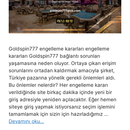
Goldspin777 engelleme kararları engelleme
kararları Goldspin777 bağlantı sorunları
yaşamasına neden oluyor. Ortaya çıkan erişim
sorunlarını ortadan kaldırmak amacıyla şirket,
Türkiye pazarına yönelik gerekli önlemleri aldı.
Bu önlemler nelerdir? Her engelleme kararı
verildiğinde site birkaç dakika içinde yeni bir
giriş adresiyle yeniden açılacaktır. Eğer hemen
siteye giriş yapmak istiyorsanız seçim işlemini
tamamlamak için sizin için hazırladığımız …
Devamını oku…