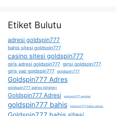
Etiket Bulutu
adresi goldspin777
bahis sitesi goldspin777
casino sitesi goldspin777
giris adresi goldspin777
girisi goldspin777
giris yap goldspin777
goldspin777
Goldspin777 Adres
goldspin777 adres bilgileri
Goldspin777 Adresi
goldspin777 adımlar
goldspin777 bahis
goldspin777 bahis adresi
Goldspin777 bahis sitesi