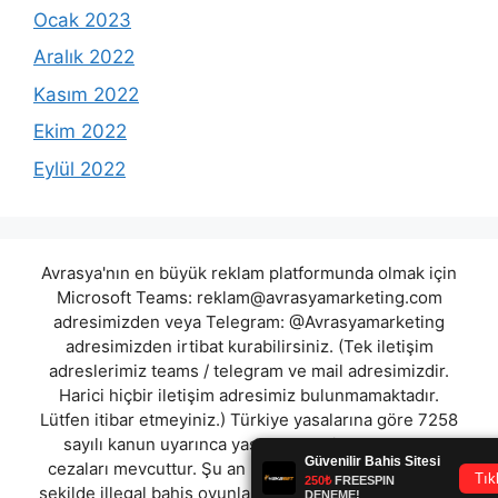
Ocak 2023
Aralık 2022
Kasım 2022
Ekim 2022
Eylül 2022
Avrasya'nın en büyük reklam platformunda olmak için
Microsoft Teams:
reklam@avrasyamarketing.com
adresimizden veya Telegram: @Avrasyamarketing
adresimizden irtibat kurabilirsiniz. (Tek iletişim
adreslerimiz teams / telegram ve mail adresimizdir.
Harici hiçbir iletişim adresimiz bulunmamaktadır.
Lütfen itibar etmeyiniz.) Türkiye yasalarına göre 7258
sayılı kanun uyarınca yasa dışı bahis oynamanın
cezaları mevcuttur. Şu an bulunduğunuz site hiç bir
şekilde illegal bahis oyunları oynatmıyor ve oynamaya