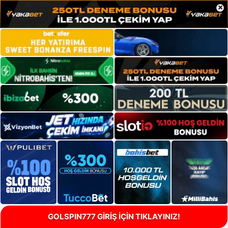
×
GOLSPIN777 GİRİŞ İÇİN TIKLAYINIZ!