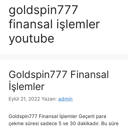
goldspin777
finansal işlemler
youtube
Goldspin777 Finansal
İşlemler
Eylül 21, 2022
Yazarı:
admin
Goldspin777 Finansal İşlemler Geçerli para
çekme süresi sadece 5 ve 30 dakikadır. Bu süre