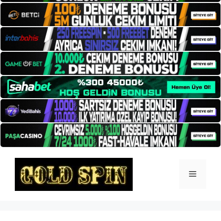
İçeriğe
atla
Menü