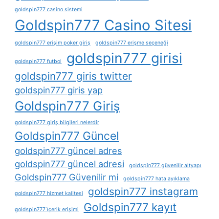
goldspin777 casino sistemi
Goldspin777 Casino Sitesi
goldspin777 erişim poker giriş
goldspin777 erişme seçeneği
goldspin777 girisi
goldspin777 futbol
goldspin777 giris twitter
goldspin777 giris yap
Goldspin777 Giriş
goldspin777 giriş bilgileri nelerdir
Goldspin777 Güncel
goldspin777 güncel adres
goldspin777 güncel adresi
goldspin777 güvenilir altyapı
Goldspin777 Güvenilir mi
goldspin777 hata ayıklama
goldspin777 instagram
goldspin777 hizmet kalitesi
Goldspin777 kayıt
goldspin777 i̇çerik erişimi