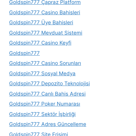
Goldspin777 Çapraz Platform
Goldspin777 Casino Bahisleri
Goldspin777 Üye Bahisleri
Goldspin777 Mevduat Sistemi
Goldspin777 Casino Keyfi
Goldspin777
Goldspin777 Casino Sorunları
Goldspin777 Sosyal Medya
Goldspin777 Depozito Teknolojisi
Goldspin777 Canlı Bahis Adresi
Goldspin777 Poker Numarası
Goldspin777 Sektör İşbirliği
Goldspin777 Adres Güncelleme
Goldspin777 Site Erişimi