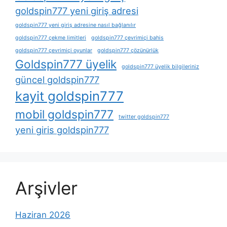
goldspin777 yeni giriş adresi
goldspin777 yeni giriş adresine nasıl bağlanılır
goldspin777 çekme limitleri
goldspin777 çevrimiçi bahis
goldspin777 çevrimiçi oyunlar
goldspin777 çözünürlük
Goldspin777 üyelik
goldspin777 üyelik bilgileriniz
güncel goldspin777
kayit goldspin777
mobil goldspin777
twitter goldspin777
yeni giris goldspin777
Arşivler
Haziran 2026