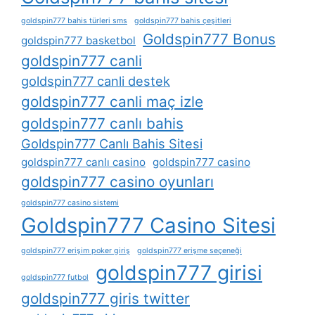
goldspin777 bahis türleri sms
goldspin777 bahis çeşitleri
Goldspin777 Bonus
goldspin777 basketbol
goldspin777 canli
goldspin777 canli destek
goldspin777 canli maç izle
goldspin777 canlı bahis
Goldspin777 Canlı Bahis Sitesi
goldspin777 canlı casino
goldspin777 casino
goldspin777 casino oyunları
goldspin777 casino sistemi
Goldspin777 Casino Sitesi
goldspin777 erişim poker giriş
goldspin777 erişme seçeneği
goldspin777 girisi
goldspin777 futbol
goldspin777 giris twitter