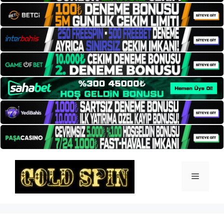
İçeriğe
atla
Menü