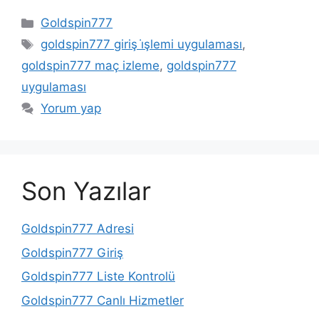
Kategoriler
Goldspin777
Etiketler
goldspin777 giriş i̇şlemi uygulaması
,
goldspin777 maç izleme
,
goldspin777
uygulaması
Yorum yap
Son Yazılar
Goldspin777 Adresi
Goldspin777 Giriş
Goldspin777 Liste Kontrolü
Goldspin777 Canlı Hizmetler