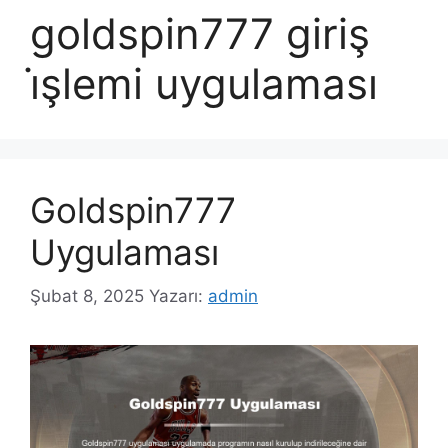
goldspin777 giriş
i̇şlemi uygulaması
Goldspin777
Uygulaması
Şubat 8, 2025
Yazarı:
admin