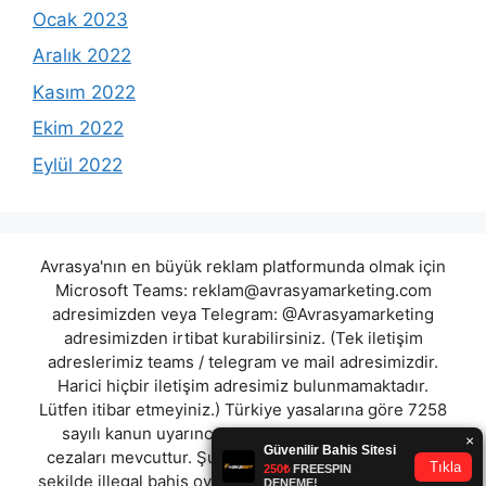
Ocak 2023
Aralık 2022
Kasım 2022
Ekim 2022
Eylül 2022
Avrasya'nın en büyük reklam platformunda olmak için
Microsoft Teams:
reklam@avrasyamarketing.com
adresimizden veya Telegram: @Avrasyamarketing
adresimizden irtibat kurabilirsiniz. (Tek iletişim
adreslerimiz teams / telegram ve mail adresimizdir.
Harici hiçbir iletişim adresimiz bulunmamaktadır.
Lütfen itibar etmeyiniz.) Türkiye yasalarına göre 7258
sayılı kanun uyarınca yasa dışı bahis oynamanın
cezaları mevcuttur. Şu an bulunduğunuz site hiç bir
şekilde illegal bahis oyunları oynatmıyor ve oynamaya