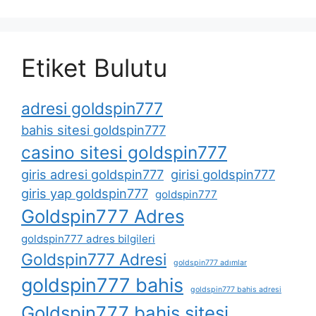
Etiket Bulutu
adresi goldspin777
bahis sitesi goldspin777
casino sitesi goldspin777
giris adresi goldspin777
girisi goldspin777
giris yap goldspin777
goldspin777
Goldspin777 Adres
goldspin777 adres bilgileri
Goldspin777 Adresi
goldspin777 adımlar
goldspin777 bahis
goldspin777 bahis adresi
Goldspin777 bahis sitesi