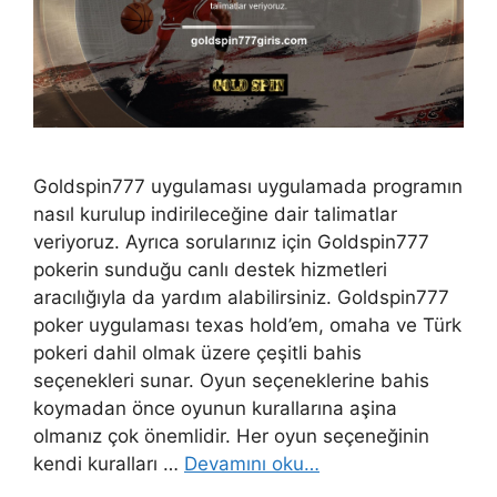
Goldspin777 uygulaması uygulamada programın
nasıl kurulup indirileceğine dair talimatlar
veriyoruz. Ayrıca sorularınız için Goldspin777
pokerin sunduğu canlı destek hizmetleri
aracılığıyla da yardım alabilirsiniz. Goldspin777
poker uygulaması texas hold’em, omaha ve Türk
pokeri dahil olmak üzere çeşitli bahis
seçenekleri sunar. Oyun seçeneklerine bahis
koymadan önce oyunun kurallarına aşina
olmanız çok önemlidir. Her oyun seçeneğinin
kendi kuralları …
Devamını oku…