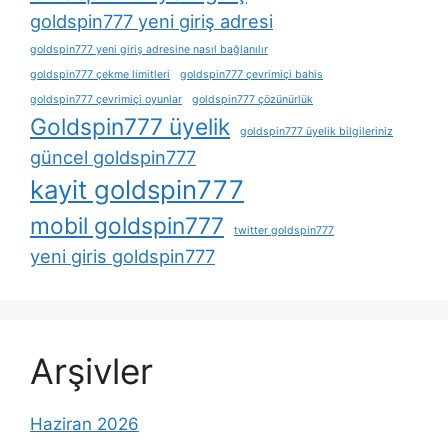
goldspin777 yeni giriş adresi
goldspin777 yeni giriş adresine nasıl bağlanılır
goldspin777 çekme limitleri
goldspin777 çevrimiçi bahis
goldspin777 çevrimiçi oyunlar
goldspin777 çözünürlük
Goldspin777 üyelik
goldspin777 üyelik bilgileriniz
güncel goldspin777
kayit goldspin777
mobil goldspin777
twitter goldspin777
yeni giris goldspin777
Arşivler
Haziran 2026