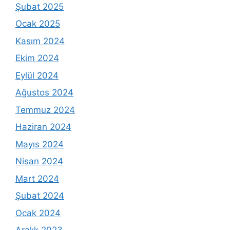
Şubat 2025
Ocak 2025
Kasım 2024
Ekim 2024
Eylül 2024
Ağustos 2024
Temmuz 2024
Haziran 2024
Mayıs 2024
Nisan 2024
Mart 2024
Şubat 2024
Ocak 2024