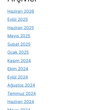
Haziran 2026
Eylül 2025
Haziran 2025
Mayıs 2025
Şubat 2025
Ocak 2025
Kasım 2024
Ekim 2024
Eylül 2024
Ağustos 2024
Temmuz 2024
Haziran 2024
Mayıs 2024