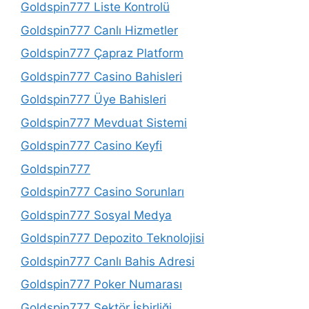
Goldspin777 Liste Kontrolü
Goldspin777 Canlı Hizmetler
Goldspin777 Çapraz Platform
Goldspin777 Casino Bahisleri
Goldspin777 Üye Bahisleri
Goldspin777 Mevduat Sistemi
Goldspin777 Casino Keyfi
Goldspin777
Goldspin777 Casino Sorunları
Goldspin777 Sosyal Medya
Goldspin777 Depozito Teknolojisi
Goldspin777 Canlı Bahis Adresi
Goldspin777 Poker Numarası
Goldspin777 Sektör İşbirliği