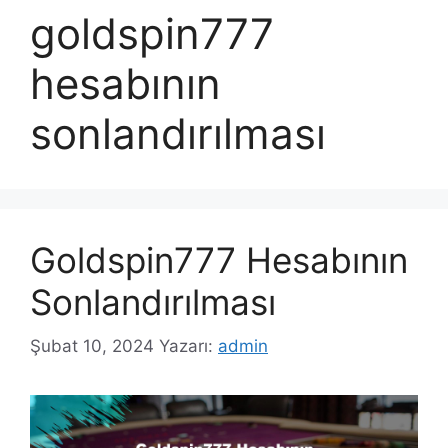
goldspin777
hesabının
sonlandırılması
Goldspin777 Hesabının
Sonlandırılması
Şubat 10, 2024
Yazarı:
admin