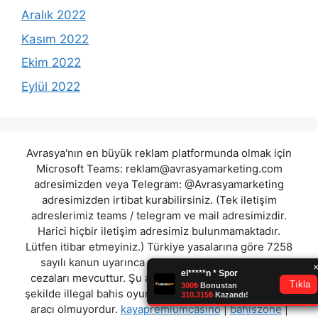
Aralık 2022
Kasım 2022
Ekim 2022
Eylül 2022
Avrasya'nın en büyük reklam platformunda olmak için
Microsoft Teams:
reklam@avrasyamarketing.com
adresimizden veya Telegram: @Avrasyamarketing
adresimizden irtibat kurabilirsiniz. (Tek iletişim
adreslerimiz teams / telegram ve mail adresimizdir.
Harici hiçbir iletişim adresimiz bulunmamaktadır.
Lütfen itibar etmeyiniz.) Türkiye yasalarına göre 7258
sayılı kanun uyarınca yasa dışı bahis oynamanın
cezaları mevcuttur. Şu an bulunduğunuz site hiç bir
şekilde illegal bahis oyunları oynatmıyor ve oynamaya
aracı olmuyordur.
kayapremiumcasino
|
bahiszone
|