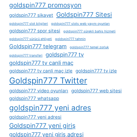
goldspin777 promosyon
Goldspin777 Sitesi
goldspin777 sikayet
goldspin777 slot bilgileri
goldspin777 slots web yayını oyunları
goldspin777 spor sitesi
goldspin777 sürekli bahis hizmeti
goldspin777 sürücü ehliyeti
goldspin777 tahmin
Goldspin777 telegram
goldspin777 temel zorluk
goldspin777 tv
goldspin777 transferi
goldspin777 tv canli maç
goldspin777 tv canli maç izle
goldspin777 tv izle
Goldspin777 Twitter
goldspin777 video oyunları
goldspin777 web sitesi
goldspin777 whatsapp
goldspin777 yeni adres
goldspin777 yeni adresi
Goldspin777 yeni giriş
goldspin777 yeni giriş adresi