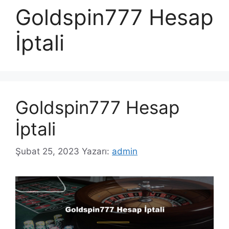
Goldspin777 Hesap
İptali
Goldspin777 Hesap
İptali
Şubat 25, 2023
Yazarı:
admin