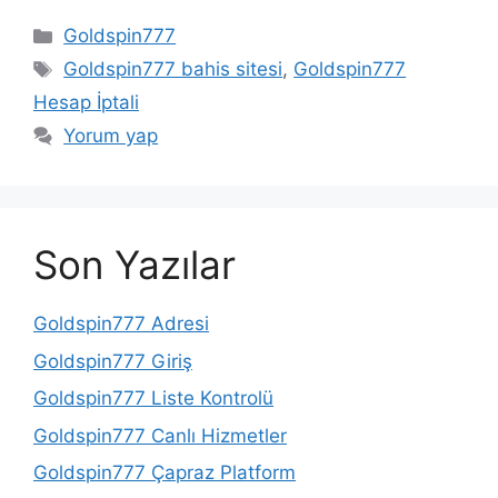
Kategoriler
Goldspin777
Etiketler
Goldspin777 bahis sitesi
,
Goldspin777
Hesap İptali
Yorum yap
Son Yazılar
Goldspin777 Adresi
Goldspin777 Giriş
Goldspin777 Liste Kontrolü
Goldspin777 Canlı Hizmetler
Goldspin777 Çapraz Platform