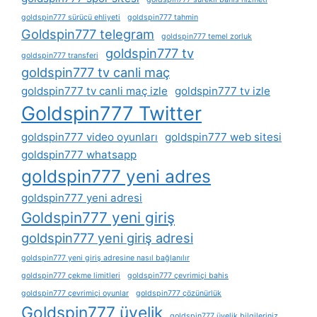
goldspin777 sürücü ehliyeti
goldspin777 tahmin
Goldspin777 telegram
goldspin777 temel zorluk
goldspin777 tv
goldspin777 transferi
goldspin777 tv canli maç
goldspin777 tv canli maç izle
goldspin777 tv izle
Goldspin777 Twitter
goldspin777 video oyunları
goldspin777 web sitesi
goldspin777 whatsapp
goldspin777 yeni adres
goldspin777 yeni adresi
Goldspin777 yeni giriş
goldspin777 yeni giriş adresi
goldspin777 yeni giriş adresine nasıl bağlanılır
goldspin777 çekme limitleri
goldspin777 çevrimiçi bahis
goldspin777 çevrimiçi oyunlar
goldspin777 çözünürlük
Goldspin777 üyelik
goldspin777 üyelik bilgileriniz