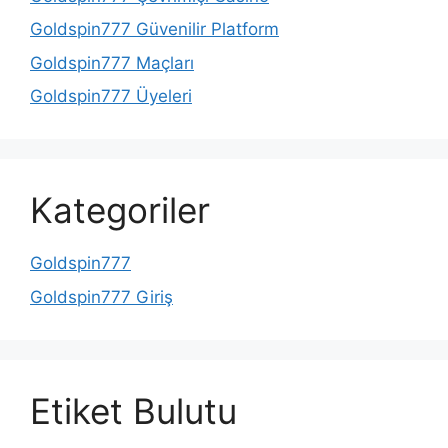
Goldspin777 Güvenilir Platform
Goldspin777 Maçları
Goldspin777 Üyeleri
Kategoriler
Goldspin777
Goldspin777 Giriş
Etiket Bulutu