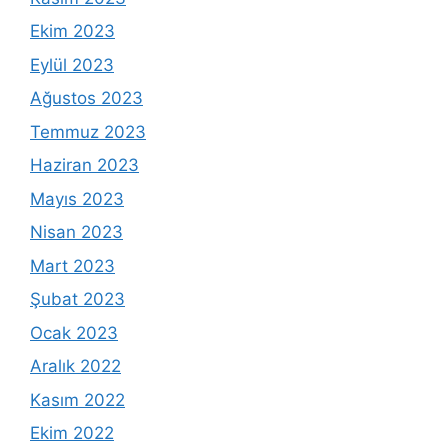
Ekim 2023
Eylül 2023
Ağustos 2023
Temmuz 2023
Haziran 2023
Mayıs 2023
Nisan 2023
Mart 2023
Şubat 2023
Ocak 2023
Aralık 2022
Kasım 2022
Ekim 2022