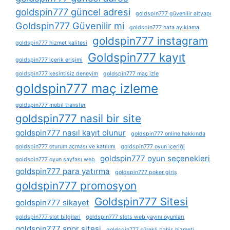
goldspin777 güncel adresi
goldspin777 güvenilir altyapı
Goldspin777 Güvenilir mi
goldspin777 hata ayıklama
goldspin777 instagram
goldspin777 hizmet kalitesi
Goldspin777 kayıt
goldspin777 i̇çerik erişimi
goldspin777 kesintisiz deneyim
goldspin777 maç izle
goldspin777 maç izleme
goldspin777 mobil transfer
goldspin777 nasil bir site
goldspin777 nasıl kayıt olunur
goldspin777 online hakkında
goldspin777 oturum açması ve katılımı
goldspin777 oyun i̇çeriği
goldspin777 oyun seçenekleri
goldspin777 oyun sayfası web
goldspin777 para yatırma
goldspin777 poker giriş
goldspin777 promosyon
Goldspin777 Sitesi
goldspin777 sikayet
goldspin777 slot bilgileri
goldspin777 slots web yayını oyunları
goldspin777 spor sitesi
goldspin777 sürekli bahis hizmeti