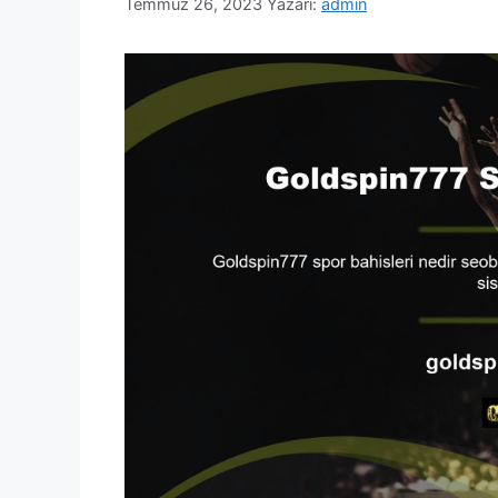
Temmuz 26, 2023
Yazarı:
admin