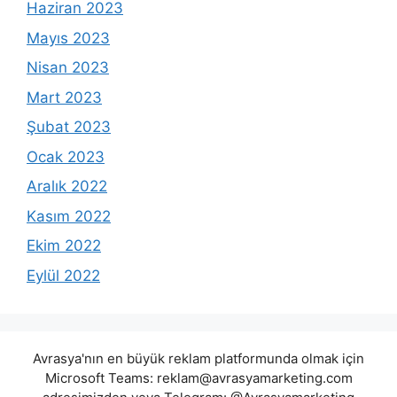
Haziran 2023
Mayıs 2023
Nisan 2023
Mart 2023
Şubat 2023
Ocak 2023
Aralık 2022
Kasım 2022
Ekim 2022
Eylül 2022
Avrasya'nın en büyük reklam platformunda olmak için
Microsoft Teams:
reklam@avrasyamarketing.com