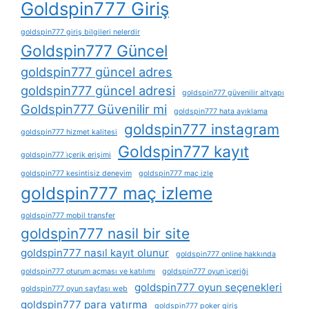
Goldspin777 Giriş
goldspin777 giriş bilgileri nelerdir
Goldspin777 Güncel
goldspin777 güncel adres
goldspin777 güncel adresi
goldspin777 güvenilir altyapı
Goldspin777 Güvenilir mi
goldspin777 hata ayıklama
goldspin777 instagram
goldspin777 hizmet kalitesi
Goldspin777 kayıt
goldspin777 i̇çerik erişimi
goldspin777 kesintisiz deneyim
goldspin777 maç izle
goldspin777 maç izleme
goldspin777 mobil transfer
goldspin777 nasil bir site
goldspin777 nasıl kayıt olunur
goldspin777 online hakkında
goldspin777 oturum açması ve katılımı
goldspin777 oyun i̇çeriği
goldspin777 oyun seçenekleri
goldspin777 oyun sayfası web
goldspin777 para yatırma
goldspin777 poker giriş