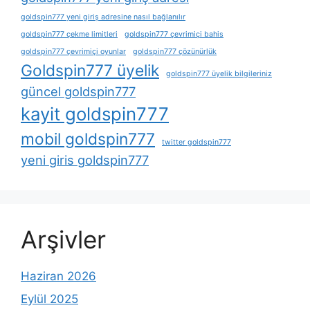
goldspin777 yeni giriş adresine nasıl bağlanılır
goldspin777 çekme limitleri
goldspin777 çevrimiçi bahis
goldspin777 çevrimiçi oyunlar
goldspin777 çözünürlük
Goldspin777 üyelik
goldspin777 üyelik bilgileriniz
güncel goldspin777
kayit goldspin777
mobil goldspin777
twitter goldspin777
yeni giris goldspin777
Arşivler
Haziran 2026
Eylül 2025