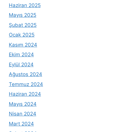
Haziran 2025
Mayıs 2025
Şubat 2025
Ocak 2025
Kasım 2024
Ekim 2024
Eylül 2024
Ağustos 2024
Temmuz 2024
Haziran 2024
Mayıs 2024
Nisan 2024
Mart 2024