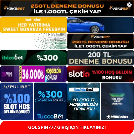
×
GOLSPIN777 GİRİŞ İÇİN TIKLAYINIZ!