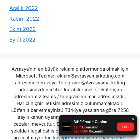
Aralık 2022
Kasım 2022
Ekim 2022
Eylül 2022
Avrasya'nın en büyük reklam platformunda olmak için
Microsoft Teams:
reklam@avrasyamarketing.com
adresimizden veya Telegram: @Avrasyamarketing
adresimizden irtibat kurabilirsiniz. (Tek iletişim
adreslerimiz teams / telegram ve mail adresimizdir.
Harici hiçbir iletişim adresimiz bulunmamaktadır.
Lütfen itibar etmeyiniz.) Türkiye yasalarına göre 7258
sayılı kanun uyarınca yasa dışı bahis oynamanın
cezaları mevcuttur. Şu an bulunduğunuz site hiç bir
şekilde illegal bahis oyunları oynatmıyor ve oynamaya
aracı olmuyordur.
kayapremiumcasino
|
bahiszone
|