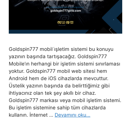
Goldspin777 mobil i̇şletim sistemi bu konuyu
yazının başında tartışacağız. Goldspin777
Mobile’ın herhangi bir işletim sistemi sınırlaması
yoktur. Goldspin777 mobil web sitesi hem
Android hem de iOS cihazlarda mevcuttur.
Üstelik yazının başında da belirttiğimiz gibi
ihtiyacınız olan tek şey akıllı bir cihaz.
Goldspin777 markası veya mobil işletim sistemi.
Bu işletim sistemine sahip tüm cihazlarda
kullanın. İnternet …
Devamını oku…