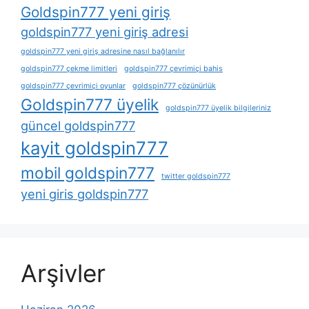
Goldspin777 yeni giriş
goldspin777 yeni giriş adresi
goldspin777 yeni giriş adresine nasıl bağlanılır
goldspin777 çekme limitleri
goldspin777 çevrimiçi bahis
goldspin777 çevrimiçi oyunlar
goldspin777 çözünürlük
Goldspin777 üyelik
goldspin777 üyelik bilgileriniz
güncel goldspin777
kayit goldspin777
mobil goldspin777
twitter goldspin777
yeni giris goldspin777
Arşivler