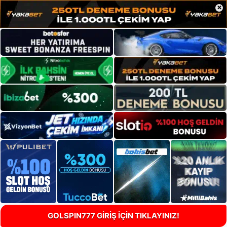
×
GOLSPIN777 GİRİŞ İÇİN TIKLAYINIZ!