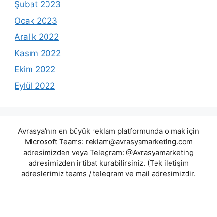
Şubat 2023
Ocak 2023
Aralık 2022
Kasım 2022
Ekim 2022
Eylül 2022
Avrasya'nın en büyük reklam platformunda olmak için
Microsoft Teams:
reklam@avrasyamarketing.com
adresimizden veya Telegram: @Avrasyamarketing
adresimizden irtibat kurabilirsiniz. (Tek iletişim
adreslerimiz teams / telegram ve mail adresimizdir.
Harici hiçbir iletişim adresimiz bulunmamaktadır.
Lütfen itibar etmeyiniz.) Türkiye yasalarına göre 7258
sayılı kanun uyarınca yasa dışı bahis oynamanın
cezaları mevcuttur. Şu an bulunduğunuz site hiç bir