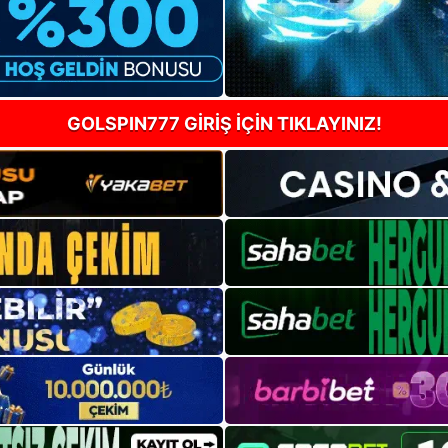
GOLSPIN777 GİRİŞ İÇİN TIKLAYINIZ!