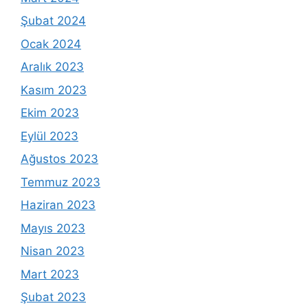
Şubat 2024
Ocak 2024
Aralık 2023
Kasım 2023
Ekim 2023
Eylül 2023
Ağustos 2023
Temmuz 2023
Haziran 2023
Mayıs 2023
Nisan 2023
Mart 2023
Şubat 2023