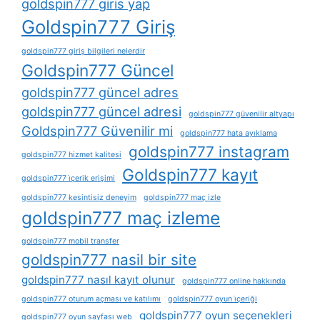
goldspin777 giris yap
Goldspin777 Giriş
goldspin777 giriş bilgileri nelerdir
Goldspin777 Güncel
goldspin777 güncel adres
goldspin777 güncel adresi
goldspin777 güvenilir altyapı
Goldspin777 Güvenilir mi
goldspin777 hata ayıklama
goldspin777 instagram
goldspin777 hizmet kalitesi
Goldspin777 kayıt
goldspin777 i̇çerik erişimi
goldspin777 kesintisiz deneyim
goldspin777 maç izle
goldspin777 maç izleme
goldspin777 mobil transfer
goldspin777 nasil bir site
goldspin777 nasıl kayıt olunur
goldspin777 online hakkında
goldspin777 oturum açması ve katılımı
goldspin777 oyun i̇çeriği
goldspin777 oyun seçenekleri
goldspin777 oyun sayfası web