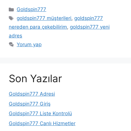
Kategoriler
Goldspin777
Etiketler
goldspin777 müşterileri
,
goldspin777
nereden para çekebilirim
,
goldspin777 yeni
adres
Yorum yap
Son Yazılar
Goldspin777 Adresi
Goldspin777 Giriş
Goldspin777 Liste Kontrolü
Goldspin777 Canlı Hizmetler