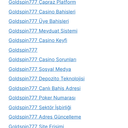
Goldspin777 Çapraz Platform
Goldspin777 Casino Bahisleri
Goldspin777 Üye Bahisleri
Goldspin777 Mevduat Sistemi
Goldspin777 Casino Keyfi
Goldspin777
Goldspin777 Casino Sorunları
Goldspin777 Sosyal Medya
Goldspin777 Depozito Teknolojisi
Goldspin777 Canlı Bahis Adresi
Goldspin777 Poker Numarası
Goldspin777 Sektör İşbirliği
Goldspin777 Adres Güncelleme
Goldspin777 Site Erişimi