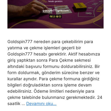
Goldspin777 nereden para çekebilirim para
yatırma ve çekme işlemleri geçerli bir
Goldspin777 hesabı gerektirir. Aktif hesabınıza
giriş yaptıktan sonra Para Çekme sekmesi
altındaki başvuru formunu doldurabilirsiniz. Bir
form doldurmak, gönderim sürecine benzer ve
kurallar aynıdır. Para çekme formuna girdiğiniz
bilgileri doğruladıktan sonra işleme devam
edebilirsiniz. Ödeme limitleri nedeniyle para
çekme talebinde bulunmanız gerekmektedir. 24
saatlik …
Devamını oku…