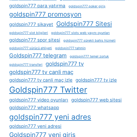
goldspin777 para yatırma
goldspin777 poker giriş
goldspin777 promosyon
Goldspin777 Sitesi
goldspin777 sikayet
goldspin777 slot bilgileri
goldspin777 slots web yayını oyunları
goldspin777 spor sitesi
goldspin777 sürekli bahis hizmeti
goldspin777 sürücü ehliyeti
goldspin777 tahmin
Goldspin777 telegram
goldspin777 temel zorluk
goldspin777 tv
goldspin777 transferi
goldspin777 tv canli maç
goldspin777 tv canli maç izle
goldspin777 tv izle
Goldspin777 Twitter
goldspin777 video oyunları
goldspin777 web sitesi
goldspin777 whatsapp
goldspin777 yeni adres
goldspin777 yeni adresi
Goldspin777 yeni giriş