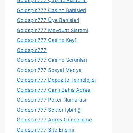
Goldspin777 Çapraz Platform
Goldspin777 Casino Bahisleri
Goldspin777 Üye Bahisleri
Goldspin777 Mevduat Sistemi
Goldspin777 Casino Keyfi
Goldspin777
Goldspin777 Casino Sorunları
Goldspin777 Sosyal Medya
Goldspin777 Depozito Teknolojisi
Goldspin777 Canlı Bahis Adresi
Goldspin777 Poker Numarası
Goldspin777 Sektör İşbirliği
Goldspin777 Adres Güncelleme
Goldspin777 Site Erişimi