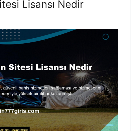
tesi Lisansı Nedir