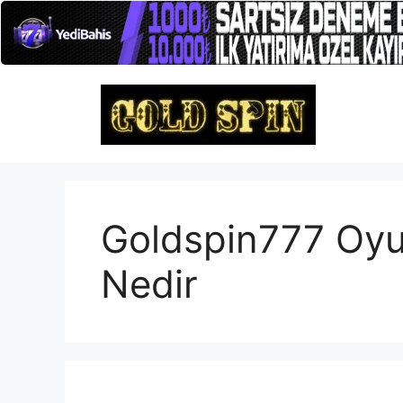
İçeriğe
atla
Goldspin777 Oyun
Nedir