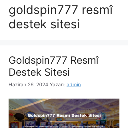
goldspin777 resmî
destek sitesi
Goldspin777 Resmî
Destek Sitesi
Haziran 26, 2024
Yazarı:
admin