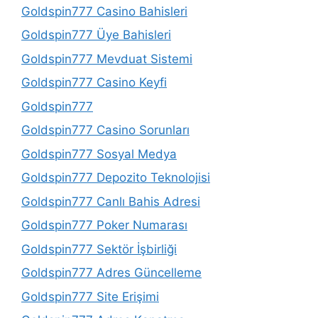
Goldspin777 Casino Bahisleri
Goldspin777 Üye Bahisleri
Goldspin777 Mevduat Sistemi
Goldspin777 Casino Keyfi
Goldspin777
Goldspin777 Casino Sorunları
Goldspin777 Sosyal Medya
Goldspin777 Depozito Teknolojisi
Goldspin777 Canlı Bahis Adresi
Goldspin777 Poker Numarası
Goldspin777 Sektör İşbirliği
Goldspin777 Adres Güncelleme
Goldspin777 Site Erişimi