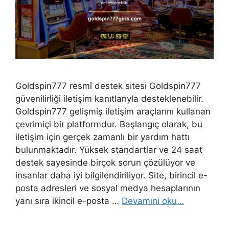
Goldspin777 resmî destek sitesi Goldspin777
güvenilirliği iletişim kanıtlarıyla desteklenebilir.
Goldspin777 gelişmiş iletişim araçlarını kullanan
çevrimiçi bir platformdur. Başlangıç ​​olarak, bu
iletişim için gerçek zamanlı bir yardım hattı
bulunmaktadır. Yüksek standartlar ve 24 saat
destek sayesinde birçok sorun çözülüyor ve
insanlar daha iyi bilgilendiriliyor. Site, birincil e-
posta adresleri ve sosyal medya hesaplarının
yanı sıra ikincil e-posta …
Devamını oku…