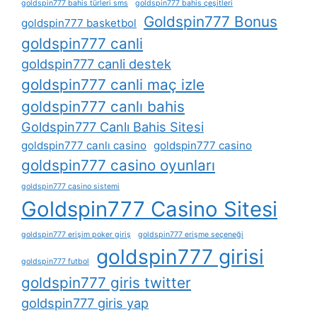
goldspin777 bahis türleri sms
goldspin777 bahis çeşitleri
Goldspin777 Bonus
goldspin777 basketbol
goldspin777 canli
goldspin777 canli destek
goldspin777 canli maç izle
goldspin777 canlı bahis
Goldspin777 Canlı Bahis Sitesi
goldspin777 canlı casino
goldspin777 casino
goldspin777 casino oyunları
goldspin777 casino sistemi
Goldspin777 Casino Sitesi
goldspin777 erişim poker giriş
goldspin777 erişme seçeneği
goldspin777 girisi
goldspin777 futbol
goldspin777 giris twitter
goldspin777 giris yap