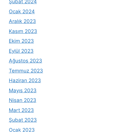
Şubat 2024
Ocak 2024
Aralık 2023
Kasım 2023
Ekim 2023
Eylül 2023
Ağustos 2023
Temmuz 2023
Haziran 2023
Mayıs 2023
Nisan 2023
Mart 2023
Şubat 2023
Ocak 2023