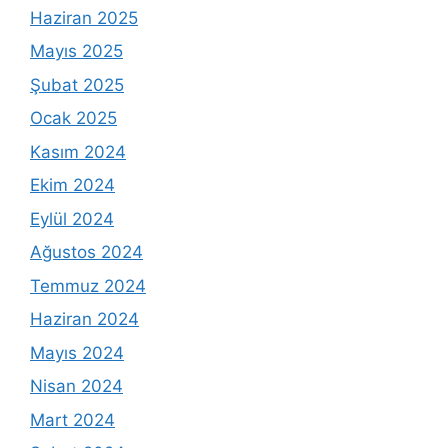
Haziran 2025
Mayıs 2025
Şubat 2025
Ocak 2025
Kasım 2024
Ekim 2024
Eylül 2024
Ağustos 2024
Temmuz 2024
Haziran 2024
Mayıs 2024
Nisan 2024
Mart 2024