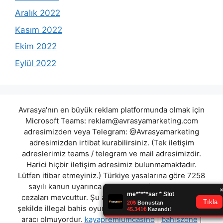
Aralık 2022
Kasım 2022
Ekim 2022
Eylül 2022
Avrasya'nın en büyük reklam platformunda olmak için
Microsoft Teams:
reklam@avrasyamarketing.com
adresimizden veya Telegram: @Avrasyamarketing
adresimizden irtibat kurabilirsiniz. (Tek iletişim
adreslerimiz teams / telegram ve mail adresimizdir.
Harici hiçbir iletişim adresimiz bulunmamaktadır.
Lütfen itibar etmeyiniz.) Türkiye yasalarına göre 7258
sayılı kanun uyarınca yasa dışı bahis oynamanın
cezaları mevcuttur. Şu an bulunduğunuz site hiç bir
şekilde illegal bahis oyunları oynatmıyor ve oynamaya
aracı olmuyordur.
kayapremiumcasino
|
bahiszone
|