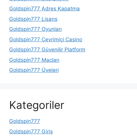
Goldspin777 Adres Kapatma
Goldspin777 Lisans
Goldspin777 Oyunları
Goldspin777 Çevrimiçi Casino
Goldspin777 Güvenilir Platform
Goldspin777 Maçları
Goldspin777 Üyeleri
Kategoriler
Goldspin777
Goldspin777 Giriş