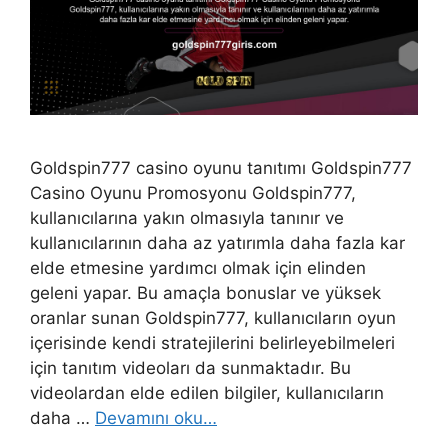
Goldspin777 casino oyunu tanıtımı Goldspin777
Casino Oyunu Promosyonu Goldspin777,
kullanıcılarına yakın olmasıyla tanınır ve
kullanıcılarının daha az yatırımla daha fazla kar
elde etmesine yardımcı olmak için elinden
geleni yapar. Bu amaçla bonuslar ve yüksek
oranlar sunan Goldspin777, kullanıcıların oyun
içerisinde kendi stratejilerini belirleyebilmeleri
için tanıtım videoları da sunmaktadır. Bu
videolardan elde edilen bilgiler, kullanıcıların
daha …
Devamını oku…