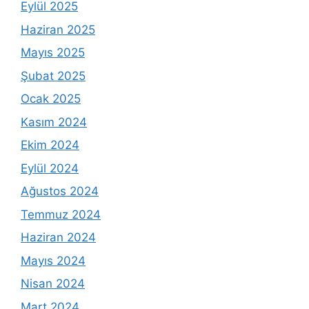
Eylül 2025
Haziran 2025
Mayıs 2025
Şubat 2025
Ocak 2025
Kasım 2024
Ekim 2024
Eylül 2024
Ağustos 2024
Temmuz 2024
Haziran 2024
Mayıs 2024
Nisan 2024
Mart 2024