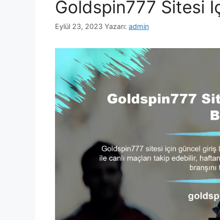
Goldspin777 Sitesi İç
Eylül 23, 2023
Yazarı:
admin