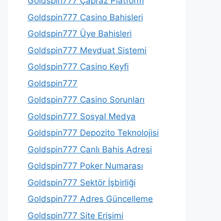
Goldspin777 Çapraz Platform
Goldspin777 Casino Bahisleri
Goldspin777 Üye Bahisleri
Goldspin777 Mevduat Sistemi
Goldspin777 Casino Keyfi
Goldspin777
Goldspin777 Casino Sorunları
Goldspin777 Sosyal Medya
Goldspin777 Depozito Teknolojisi
Goldspin777 Canlı Bahis Adresi
Goldspin777 Poker Numarası
Goldspin777 Sektör İşbirliği
Goldspin777 Adres Güncelleme
Goldspin777 Site Erişimi