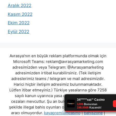
Aralık 2022
Kasım 2022
Ekim 2022
Eylül 2022
Avrasya'nın en büyük reklam platformunda olmak için
Microsoft Teams:
reklam@avrasyamarketing.com
adresimizden veya Telegram: @Avrasyamarketing
adresimizden irtibat kurabilirsiniz. (Tek iletişim
adreslerimiz teams / telegram ve mail adresimizdir.
Harici hiçbir iletişim adresimiz bulunmamaktadır.
Lütfen itibar etmeyiniz.) Türkiye yasalarına göre 7258
sayılı kanun uyarınca yasa dışı bahis oynamanın
cezaları mevcuttur. Şu an bulunduğunuz site hiç bir
şekilde illegal bahis oyunları oynatmıyor ve oynamaya
aracı olmuyordur.
kayapremiumcasino
|
bahiszone
|