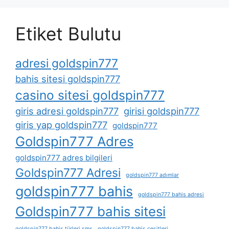
Etiket Bulutu
adresi goldspin777
bahis sitesi goldspin777
casino sitesi goldspin777
giris adresi goldspin777
girisi goldspin777
giris yap goldspin777
goldspin777
Goldspin777 Adres
goldspin777 adres bilgileri
Goldspin777 Adresi
goldspin777 adımlar
goldspin777 bahis
goldspin777 bahis adresi
Goldspin777 bahis sitesi
goldspin777 bahis türleri sms
goldspin777 bahis çeşitleri