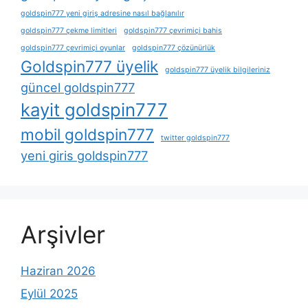
goldspin777 yeni giriş adresine nasıl bağlanılır
goldspin777 çekme limitleri
goldspin777 çevrimiçi bahis
goldspin777 çevrimiçi oyunlar
goldspin777 çözünürlük
Goldspin777 üyelik
goldspin777 üyelik bilgileriniz
güncel goldspin777
kayit goldspin777
mobil goldspin777
twitter goldspin777
yeni giris goldspin777
Arşivler
Haziran 2026
Eylül 2025