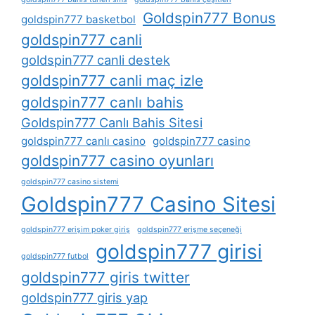
Goldspin777 Bonus
goldspin777 basketbol
goldspin777 canli
goldspin777 canli destek
goldspin777 canli maç izle
goldspin777 canlı bahis
Goldspin777 Canlı Bahis Sitesi
goldspin777 canlı casino
goldspin777 casino
goldspin777 casino oyunları
goldspin777 casino sistemi
Goldspin777 Casino Sitesi
goldspin777 erişim poker giriş
goldspin777 erişme seçeneği
goldspin777 girisi
goldspin777 futbol
goldspin777 giris twitter
goldspin777 giris yap