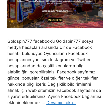
Goldspin777 facebook’u Goldspin777 sosyal
medya hesapları arasında bir de Facebook
hesabı bulunuyor. Oyuncuların Facebook
hesaplarının yanı sıra Instagram ve Twitter
hesaplarından da çeşitli konularda bilgi
alabildiğini görebilirsiniz. Facebook sayfamız
güncel bonuslar, özel teklifler ve diğer teklifler
hakkında bilgi içerir. Değişiklik bildirimlerini
almak için web sitemizin Facebook sayfasını da
ziyaret edebilirsiniz. Ayrıca Facebook bağlantısı
eklenir eklenmez …
Devamını oku…