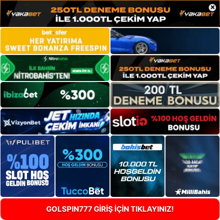
×
GOLSPIN777 GİRİŞ İÇİN TIKLAYINIZ!