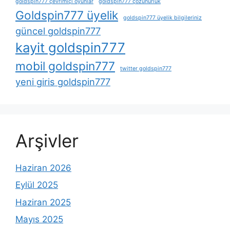
goldspin777 çevrimiçi oyunlar
goldspin777 çözünürlük
Goldspin777 üyelik
goldspin777 üyelik bilgileriniz
güncel goldspin777
kayit goldspin777
mobil goldspin777
twitter goldspin777
yeni giris goldspin777
Arşivler
Haziran 2026
Eylül 2025
Haziran 2025
Mayıs 2025