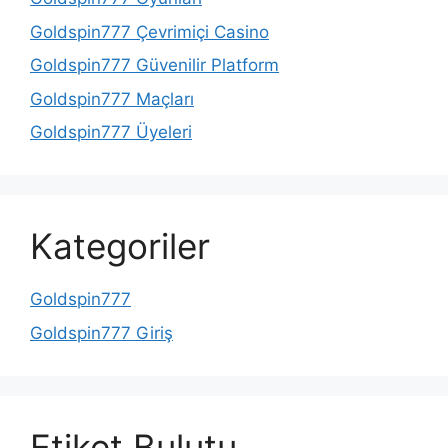
Goldspin777 Çevrimiçi Casino
Goldspin777 Güvenilir Platform
Goldspin777 Maçları
Goldspin777 Üyeleri
Kategoriler
Goldspin777
Goldspin777 Giriş
Etiket Bulutu