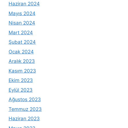
Haziran 2024
Mayıs 2024
Nisan 2024
Mart 2024
Şubat 2024
Ocak 2024
Aralık 2023
Kasım 2023
Ekim 2023
Eylül 2023
Ağustos 2023
Temmuz 2023
Haziran 2023