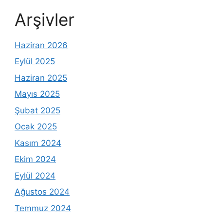
Arşivler
Haziran 2026
Eylül 2025
Haziran 2025
Mayıs 2025
Şubat 2025
Ocak 2025
Kasım 2024
Ekim 2024
Eylül 2024
Ağustos 2024
Temmuz 2024