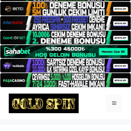
İçeriğe
atla
Menü