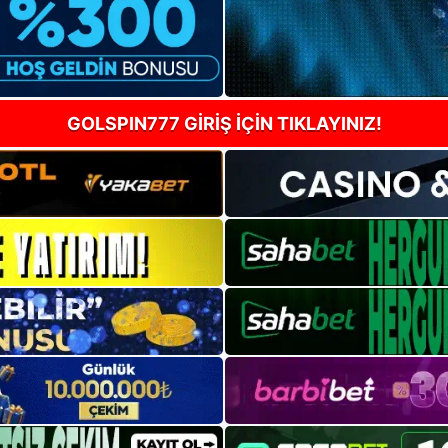
GOLSPIN777 GİRİŞ İÇİN TIKLAYINIZ!