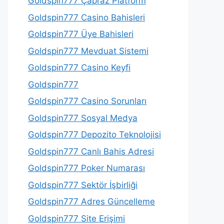
Goldspin777 Çapraz Platform
Goldspin777 Casino Bahisleri
Goldspin777 Üye Bahisleri
Goldspin777 Mevduat Sistemi
Goldspin777 Casino Keyfi
Goldspin777
Goldspin777 Casino Sorunları
Goldspin777 Sosyal Medya
Goldspin777 Depozito Teknolojisi
Goldspin777 Canlı Bahis Adresi
Goldspin777 Poker Numarası
Goldspin777 Sektör İşbirliği
Goldspin777 Adres Güncelleme
Goldspin777 Site Erişimi