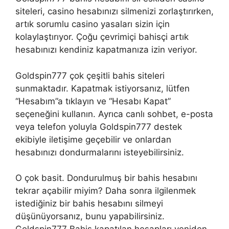
siteleri, casino hesabınızı silmenizi zorlaştırırken,
artık sorumlu casino yasaları sizin için
kolaylaştırıyor. Çoğu çevrimiçi bahisçi artık
hesabınızı kendiniz kapatmanıza izin veriyor.
Goldspin777 çok çeşitli bahis siteleri
sunmaktadır. Kapatmak istiyorsanız, lütfen
“Hesabım”a tıklayın ve “Hesabı Kapat”
seçeneğini kullanın. Ayrıca canlı sohbet, e-posta
veya telefon yoluyla Goldspin777 destek
ekibiyle iletişime geçebilir ve onlardan
hesabınızı dondurmalarını isteyebilirsiniz.
O çok basit. Dondurulmuş bir bahis hesabını
tekrar açabilir miyim? Daha sonra ilgilenmek
istediğiniz bir bahis hesabını silmeyi
düşünüyorsanız, bunu yapabilirsiniz.