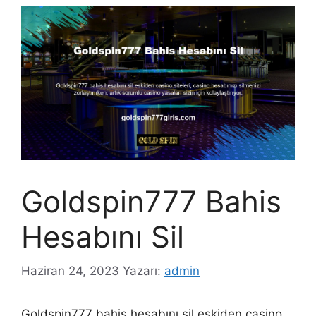
Goldspin777 Bahis
Hesabını Sil
Haziran 24, 2023
Yazarı:
admin
Goldspin777 bahis hesabını sil eskiden casino