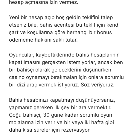
hesap açmasına izin vermez.
Yeni bir hesap açıp hoş geldin teklifini talep
etseniz bile, bahis acentesi bu teklif için kendi
şart ve koşullarına göre herhangi bir bonus
ödememe hakkını saklı tutar.
Oyuncular, kaybettiklerinde bahis hesaplarının
kapatılmasını gerçekten istemiyorlar, ancak ben
bir bahisçi olarak geleceklerini düşünürken
casino oynamayı bırakmaları için onlara sorumlu
bir dizi araç vermek istiyoruz. Söz veriyoruz.
Bahis hesabınızı kapatmayı düşünüyorsanız,
yapmanız gereken ilk şey bir ara vermektir.
Çoğu bahisçi, 30 güne kadar sorumlu oyun
molalarına izin verir ve bir veya iki hafta gibi
daha kısa süreler için rezervasyon