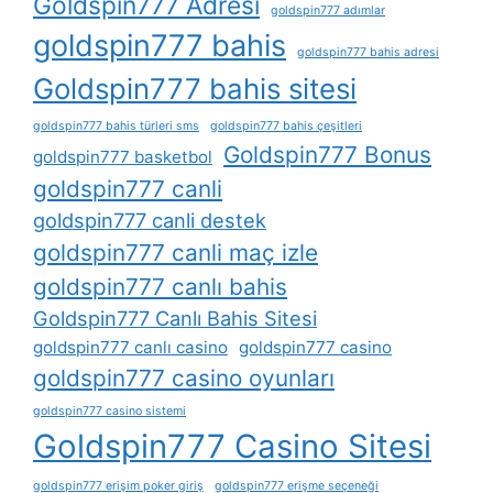
Goldspin777 Adresi
goldspin777 adımlar
goldspin777 bahis
goldspin777 bahis adresi
Goldspin777 bahis sitesi
goldspin777 bahis türleri sms
goldspin777 bahis çeşitleri
Goldspin777 Bonus
goldspin777 basketbol
goldspin777 canli
goldspin777 canli destek
goldspin777 canli maç izle
goldspin777 canlı bahis
Goldspin777 Canlı Bahis Sitesi
goldspin777 canlı casino
goldspin777 casino
goldspin777 casino oyunları
goldspin777 casino sistemi
Goldspin777 Casino Sitesi
goldspin777 erişim poker giriş
goldspin777 erişme seçeneği