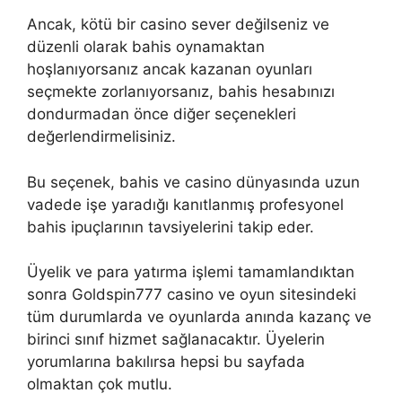
Ancak, kötü bir casino sever değilseniz ve
düzenli olarak bahis oynamaktan
hoşlanıyorsanız ancak kazanan oyunları
seçmekte zorlanıyorsanız, bahis hesabınızı
dondurmadan önce diğer seçenekleri
değerlendirmelisiniz.
Bu seçenek, bahis ve casino dünyasında uzun
vadede işe yaradığı kanıtlanmış profesyonel
bahis ipuçlarının tavsiyelerini takip eder.
Üyelik ve para yatırma işlemi tamamlandıktan
sonra Goldspin777 casino ve oyun sitesindeki
tüm durumlarda ve oyunlarda anında kazanç ve
birinci sınıf hizmet sağlanacaktır. Üyelerin
yorumlarına bakılırsa hepsi bu sayfada
olmaktan çok mutlu.