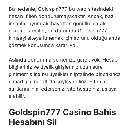
Bu nedenle, Goldspin777 bu web sitesindeki
hesabı fiilen dondurulmayacaktır. Ancak, bazı
insanlar oyundaki hayattan gönüllü olarak
çıkmak istediler, bu durumda Goldspin777,
kimseyi siteye itmemek için sorunu olduğu anda
çözmek konusunda kararlıydı.
Aslında dondurma yemenize gerek yok. Hesap
bilgileriniz ve üyelik girişleriniz uzun süre
girilmemiş ise bu üyeliklerin iptalinde bir sakınca
olmadığını rahatlıkla söyleyebiliriz. Sitenin
şartlarını ihlal ederseniz, site hesabınızı askıya
alabilir.
Goldspin777 Casino Bahis
Hesabını Sil