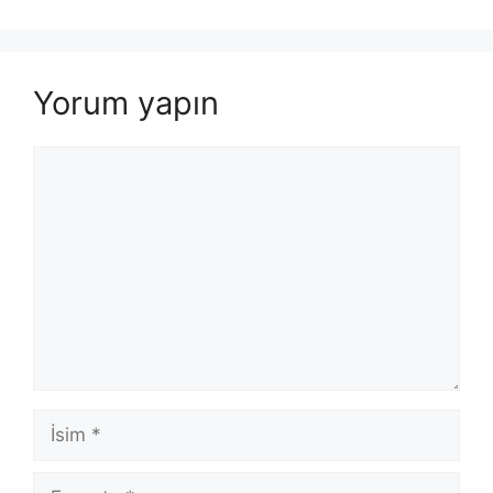
Yorum yapın
Yorum
İsim
E-