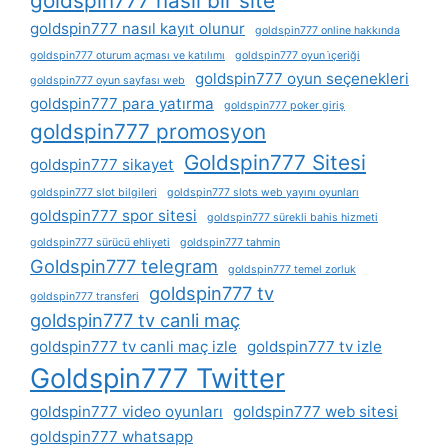
goldspin777 nasil bir site
goldspin777 nasıl kayıt olunur
goldspin777 online hakkında
goldspin777 oturum açması ve katılımı
goldspin777 oyun i̇çeriği
goldspin777 oyun seçenekleri
goldspin777 oyun sayfası web
goldspin777 para yatırma
goldspin777 poker giriş
goldspin777 promosyon
Goldspin777 Sitesi
goldspin777 sikayet
goldspin777 slot bilgileri
goldspin777 slots web yayını oyunları
goldspin777 spor sitesi
goldspin777 sürekli bahis hizmeti
goldspin777 sürücü ehliyeti
goldspin777 tahmin
Goldspin777 telegram
goldspin777 temel zorluk
goldspin777 tv
goldspin777 transferi
goldspin777 tv canli maç
goldspin777 tv canli maç izle
goldspin777 tv izle
Goldspin777 Twitter
goldspin777 video oyunları
goldspin777 web sitesi
goldspin777 whatsapp