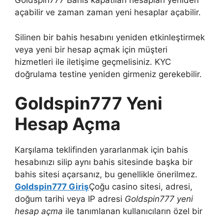
Goldspin777 Bahis kapatılan hesapları yeniden
açabilir ve zaman zaman yeni hesaplar açabilir.
Silinen bir bahis hesabını yeniden etkinleştirmek
veya yeni bir hesap açmak için müşteri
hizmetleri ile iletişime geçmelisiniz. KYC
doğrulama testine yeniden girmeniz gerekebilir.
Goldspin777 Yeni
Hesap Açma
Karşılama teklifinden yararlanmak için bahis
hesabınızı silip aynı bahis sitesinde başka bir
bahis sitesi açarsanız, bu genellikle önerilmez.
Goldspin777 Giriş
Çoğu casino sitesi, adresi,
doğum tarihi veya IP adresi
Goldspin777 yeni
hesap açma
ile tanımlanan kullanıcıların özel bir