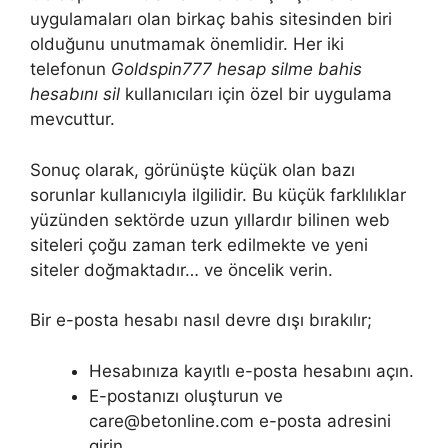
uygulamaları olan birkaç bahis sitesinden biri
olduğunu unutmamak önemlidir. Her iki
telefonun
Goldspin777 hesap silme bahis
hesabını sil
kullanıcıları için özel bir uygulama
mevcuttur.
Sonuç olarak, görünüşte küçük olan bazı
sorunlar kullanıcıyla ilgilidir. Bu küçük farklılıklar
yüzünden sektörde uzun yıllardır bilinen web
siteleri çoğu zaman terk edilmekte ve yeni
siteler doğmaktadır… ve öncelik verin.
Bir e-posta hesabı nasıl devre dışı bırakılır;
Hesabınıza kayıtlı e-posta hesabını açın.
E-postanızı oluşturun ve
care@betonline.com
e-posta adresini
girin.