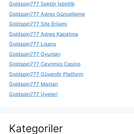
Goldspin777 Sektör İşbirliği
Goldspin777 Adres Güncelleme
Goldspin777 Site Erişimi
Goldspin777 Adres Kapatma
Goldspin777 Lisans
Goldspin777 Oyunları
Goldspin777 Çevrimiçi Casino
Goldspin777 Güvenilir Platform
Goldspin777 Maçları
Goldspin777 Üyeleri
Kategoriler