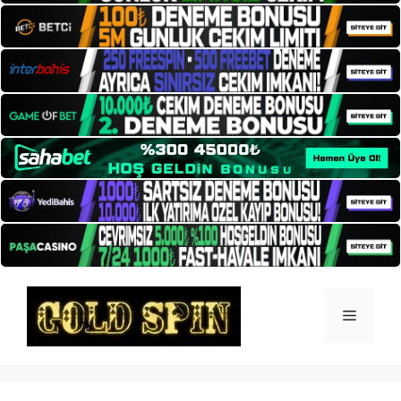
İçeriğe
atla
Menü