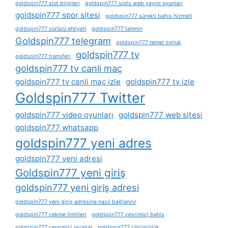
goldspin777 slot bilgileri
goldspin777 slots web yayını oyunları
goldspin777 spor sitesi
goldspin777 sürekli bahis hizmeti
goldspin777 sürücü ehliyeti
goldspin777 tahmin
Goldspin777 telegram
goldspin777 temel zorluk
goldspin777 tv
goldspin777 transferi
goldspin777 tv canli maç
goldspin777 tv canli maç izle
goldspin777 tv izle
Goldspin777 Twitter
goldspin777 video oyunları
goldspin777 web sitesi
goldspin777 whatsapp
goldspin777 yeni adres
goldspin777 yeni adresi
Goldspin777 yeni giriş
goldspin777 yeni giriş adresi
goldspin777 yeni giriş adresine nasıl bağlanılır
goldspin777 çekme limitleri
goldspin777 çevrimiçi bahis
goldspin777 çevrimiçi oyunlar
goldspin777 çözünürlük