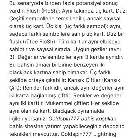
Bu senaryoda birden fazla potansiyel sonuç
vardır: Flush (FloSh): Aynı takımda üç kart. Düz:
Çeşitli sembollerle temsil edilir, ancak sayısal
olarak üç kart. Üç kişi (üç farklı sembol): aynı,
sadece farklı sembollere sahip üç kart. Düz bir
flush (rütbe FloSh): Tüm kartlar aynı elbiseye
sahiptir ve sayısal sırada. Uygun geziler (aynı
3): Değerler ve semboller aynı 3 kartla aynıdır.
Bu bahsin amacı birbirine benzeyen iki
blackjack kartına sahip olmaktır. Üç farklı
şekilde ortaya çıkabilir: Karışık Çiftler (Karışık
Çift): Renkler farklıdır, ancak aynı değerler aynı
iki karta bağlanmış çifttir: Renkler ve değerleri
aynı iki karttır. Mükemmel çiftler: Her şekilde
aynı olan iki kart. Blackjack oynamakla
ilgileniyorsanız,
Goldspin777 bahis koşulları
bahis sitesine yatırım yapabileceğiniz depozito
teknikleri mevcuttur. Goldspin777 Lightning