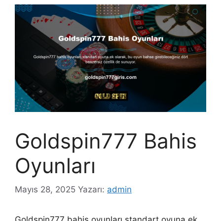
Goldspin777 Bahis
Oyunları
Mayıs 28, 2025
Yazarı:
admin
Goldspin777 bahis oyunları standart oyuna ek