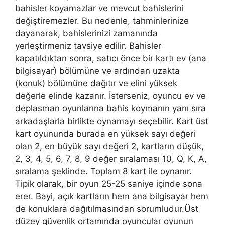
bahisler koyamazlar ve mevcut bahislerini
değiştiremezler. Bu nedenle, tahminlerinize
dayanarak, bahislerinizi zamanında
yerleştirmeniz tavsiye edilir. Bahisler
kapatıldıktan sonra, satıcı önce bir kartı ev (ana
bilgisayar) bölümüne ve ardından uzakta
(konuk) bölümüne dağıtır ve elini yüksek
değerle elinde kazanır. İsterseniz, oyuncu ev ve
deplasman oyunlarına bahis koymanın yanı sıra
arkadaşlarla birlikte oynamayı seçebilir. Kart üst
kart oyununda burada en yüksek sayı değeri
olan 2, en büyük sayı değeri 2, kartların düşük,
2, 3, 4, 5, 6, 7, 8, 9 değer sıralaması 10, Q, K, A,
sıralama şeklinde. Toplam 8 kart ile oynanır.
Tipik olarak, bir oyun 25-25 saniye içinde sona
erer. Bayi, açık kartların hem ana bilgisayar hem
de konuklara dağıtılmasından sorumludur.Üst
düzey güvenlik ortamında oyuncular oyunun