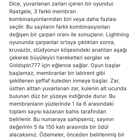
Dice, yuvarlanan zarları içeren bir oyundur.
Rastgele, 3 farklı membran
kombinasyonlarından biri veya daha fazlası
seçilir. Bu sayıların farklı kombinasyonları
değişen bir çarpan oranı ile sonuçlanır. Lightning
oyununda çarpanlar ortaya çıktıktan sonra,
kruvazör, stüdyonun köşesindeki anahtarı aşağı
çekerek büyüleyici hareketleri sergiler ve
Goldspin777 için eğlence sağlar. Oyun başlar
başlamaz, membranlar bir labirent gibi
şekillenen şeffaf kuleden inmeye başlar. Zar,
üstten alttan yuvarlanan zar, kulenin alt ucunda
bulunan düz bir yüzeye indiğinde durur. Bu
membranların yüzlerinde 1 ila 6 arasındaki
toplam sayısı kazanan bahis tarafından
belirlenir. Bu numaraya sahipseniz, sayının
değerinin 5 ila 150 katı arasında bir ödül
alacaksınız. Ödemeler, önceden belirlenmiş bir