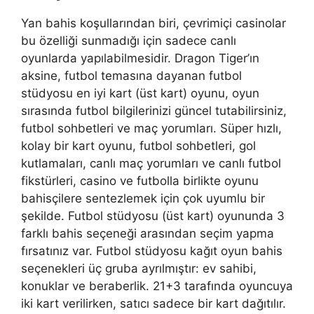
Yan bahis koşullarından biri, çevrimiçi casinolar
bu özelliği sunmadığı için sadece canlı
oyunlarda yapılabilmesidir. Dragon Tiger’ın
aksine, futbol temasına dayanan futbol
stüdyosu en iyi kart (üst kart) oyunu, oyun
sırasında futbol bilgilerinizi güncel tutabilirsiniz,
futbol sohbetleri ve maç yorumları. Süper hızlı,
kolay bir kart oyunu, futbol sohbetleri, gol
kutlamaları, canlı maç yorumları ve canlı futbol
fikstürleri, casino ve futbolla birlikte oyunu
bahisçilere sentezlemek için çok uyumlu bir
şekilde. Futbol stüdyosu (üst kart) oyununda 3
farklı bahis seçeneği arasından seçim yapma
fırsatınız var. Futbol stüdyosu kağıt oyun bahis
seçenekleri üç gruba ayrılmıştır: ev sahibi,
konuklar ve beraberlik. 21+3 tarafında oyuncuya
iki kart verilirken, satıcı sadece bir kart dağıtılır.