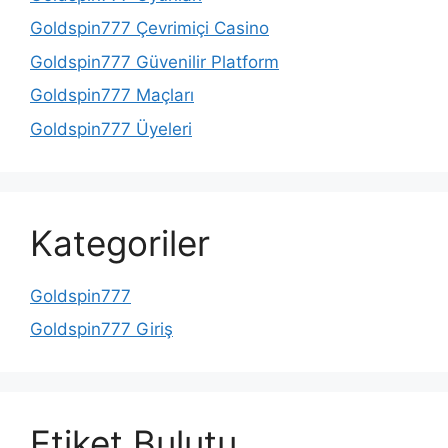
Goldspin777 Çevrimiçi Casino
Goldspin777 Güvenilir Platform
Goldspin777 Maçları
Goldspin777 Üyeleri
Kategoriler
Goldspin777
Goldspin777 Giriş
Etiket Bulutu