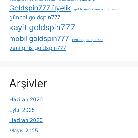
Goldspin777 üyelik
goldspin777 üyelik bilgileriniz
güncel goldspin777
kayit goldspin777
mobil goldspin777
twitter goldspin777
yeni giris goldspin777
Arşivler
Haziran 2026
Eylül 2025
Haziran 2025
Mayıs 2025