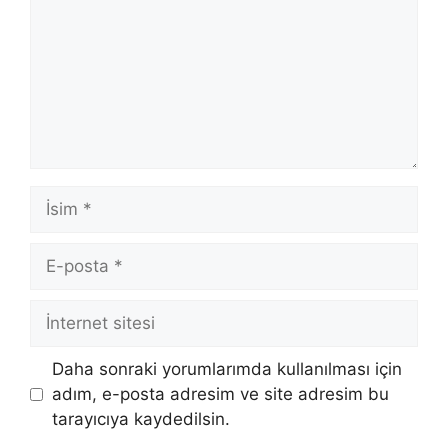
İsim
E-
posta
İnternet
sitesi
Daha sonraki yorumlarımda kullanılması için
adım, e-posta adresim ve site adresim bu
tarayıcıya kaydedilsin.