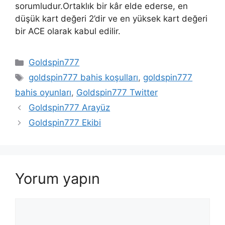
sorumludur.Ortaklık bir kâr elde ederse, en
düşük kart değeri 2’dir ve en yüksek kart değeri
bir ACE olarak kabul edilir.
Kategoriler
Goldspin777
Etiketler
goldspin777 bahis koşulları
,
goldspin777
bahis oyunları
,
Goldspin777 Twitter
Yazı
Goldspin777 Arayüz
dolaşımı
Goldspin777 Ekibi
Yorum yapın
Yorum