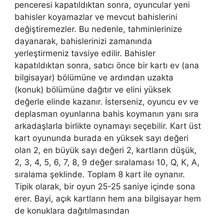
penceresi kapatıldıktan sonra, oyuncular yeni
bahisler koyamazlar ve mevcut bahislerini
değiştiremezler. Bu nedenle, tahminlerinize
dayanarak, bahislerinizi zamanında
yerleştirmeniz tavsiye edilir. Bahisler
kapatıldıktan sonra, satıcı önce bir kartı ev (ana
bilgisayar) bölümüne ve ardından uzakta
(konuk) bölümüne dağıtır ve elini yüksek
değerle elinde kazanır. İsterseniz, oyuncu ev ve
deplasman oyunlarına bahis koymanın yanı sıra
arkadaşlarla birlikte oynamayı seçebilir. Kart üst
kart oyununda burada en yüksek sayı değeri
olan 2, en büyük sayı değeri 2, kartların düşük,
2, 3, 4, 5, 6, 7, 8, 9 değer sıralaması 10, Q, K, A,
sıralama şeklinde. Toplam 8 kart ile oynanır.
Tipik olarak, bir oyun 25-25 saniye içinde sona
erer. Bayi, açık kartların hem ana bilgisayar hem
de konuklara dağıtılmasından