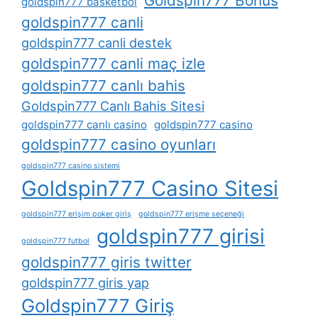
Goldspin777 Bonus
goldspin777 basketbol
goldspin777 canli
goldspin777 canli destek
goldspin777 canli maç izle
goldspin777 canlı bahis
Goldspin777 Canlı Bahis Sitesi
goldspin777 canlı casino
goldspin777 casino
goldspin777 casino oyunları
goldspin777 casino sistemi
Goldspin777 Casino Sitesi
goldspin777 erişim poker giriş
goldspin777 erişme seçeneği
goldspin777 girisi
goldspin777 futbol
goldspin777 giris twitter
goldspin777 giris yap
Goldspin777 Giriş