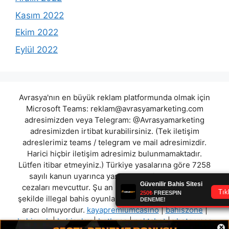
Kasım 2022
Ekim 2022
Eylül 2022
Avrasya'nın en büyük reklam platformunda olmak için
Microsoft Teams:
reklam@avrasyamarketing.com
adresimizden veya Telegram: @Avrasyamarketing
adresimizden irtibat kurabilirsiniz. (Tek iletişim
adreslerimiz teams / telegram ve mail adresimizdir.
Harici hiçbir iletişim adresimiz bulunmamaktadır.
Lütfen itibar etmeyiniz.) Türkiye yasalarına göre 7258
sayılı kanun uyarınca yasa dışı bahis oynamanın
cezaları mevcuttur. Şu an bulunduğunuz site hiç bir
şekilde illegal bahis oyunları oynatmıyor ve oynamaya
aracı olmuyordur.
kayapremiumcasino
|
bahiszone
|
bahispub
|
bahisplay
|
betboss
|
noktabet
|
xbetgames
×