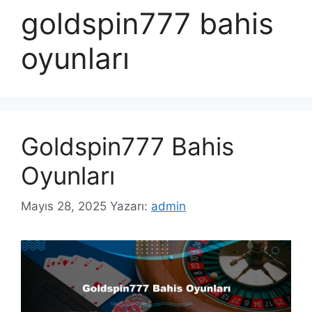
goldspin777 bahis
oyunları
Goldspin777 Bahis
Oyunları
Mayıs 28, 2025
Yazarı:
admin