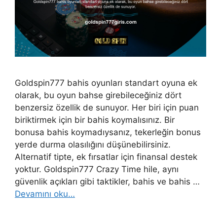
Goldspin777 bahis oyunları standart oyuna ek
olarak, bu oyun bahse girebileceğiniz dört
benzersiz özellik de sunuyor. Her biri için puan
biriktirmek için bir bahis koymalısınız. Bir
bonusa bahis koymadıysanız, tekerleğin bonus
yerde durma olasılığını düşünebilirsiniz.
Alternatif tipte, ek fırsatlar için finansal destek
yoktur. Goldspin777 Crazy Time hile, aynı
güvenlik açıkları gibi taktikler, bahis ve bahis …
Devamını oku…