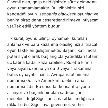
Önemli olan, galip geldiğinizde süre dolmadan
oyunu tamamlamaktır. Bu, zihninizin sizi
kandırdığı oyun
seobahis blackjack oyunları
ve
benim biraz daha cesaretlendirilmeye ihtiyacım
var.Tek etkili yöntem budur
İlk kural, oyunu bilinçli oynamak, kuralları
anlamak ve para kazanma olasılığınızı artıracak
oyun taktikleri geliştirmektir. Başarılı katılımcılar
potansiyel olarak başlangıçta yatırdıkları tutarın
üç katına kadar kazanabilirler. Rulette kırmızı
veya siyah üzerine ya da 0 veya 1 rakamına
bahis oynayabilirsiniz. Avrupa ruletinin ana
numarası 0dır ve Amerikan ruletinin ana
numarası 2dir. Bu unsurlar konsantrasyonu
artırıyor ve başarılı bir plan sadece şans
meselesi değil Sigortanızı nasıl kullandığınıza
dikkat edin. Sigortaya güvenmek ve her