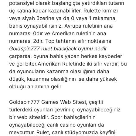
potansiyel olarak başlangıçta yatırdıkları tutarın
üç katına kadar kazanabilirler. Rulette kırmızı
veya siyah üzerine ya da 0 veya 1 rakamına
bahis oynayabilirsiniz. Avrupa ruletinin ana
numarası 0dır ve Amerikan ruletinin ana
numarası 2dir. Top tahtanın sıfır noktasına
Goldspin777 rulet blackjack oyunu nedir
çarparsa, oyuna bahis yapan herkes kaybeder
ve gol biter.Amerikan Ruletinde iki sıfır vardır, bu
da oyuncuların kazanma olasılığının daha
düşük, kazanma olasılığının ise daha yüksek
olduğu anlamına gelir
Goldspin777 Games Web Sitesi, çeşitli
türlerdeki oyunları çevrimiçi oynayabileceğiniz
bir web sitesidir. Spor bahisçilerinin
oynayabileceği canlı casino oyunları da
mevcuttur. Rulet, canlı stüdyomuzda keyfini