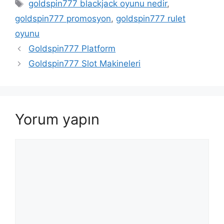
Etiketler
goldspin777 blackjack oyunu nedir
,
goldspin777 promosyon
,
goldspin777 rulet
oyunu
Yazı
Goldspin777 Platform
dolaşımı
Goldspin777 Slot Makineleri
Yorum yapın
Yorum