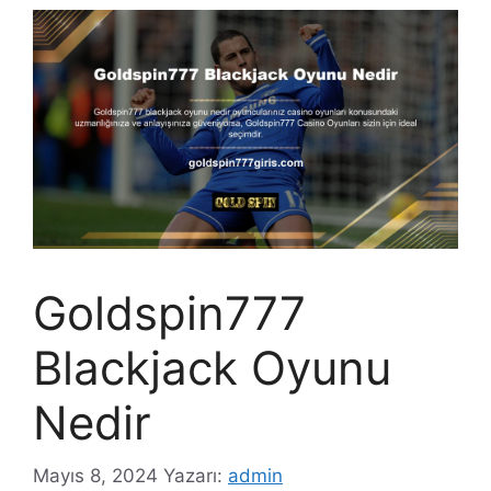
Goldspin777
Blackjack Oyunu
Nedir
Mayıs 8, 2024
Yazarı:
admin