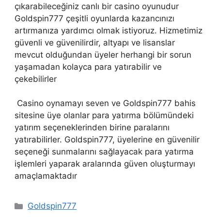
çıkarabileceğiniz canlı bir casino oyunudur
Goldspin777 çeşitli oyunlarda kazancınızı
artırmanıza yardımcı olmak istiyoruz. Hizmetimiz
güvenli ve güvenilirdir, altyapı ve lisanslar
mevcut olduğundan üyeler herhangi bir sorun
yaşamadan kolayca para yatırabilir ve
çekebilirler
Casino oynamayı seven ve Goldspin777 bahis
sitesine üye olanlar para yatırma bölümündeki
yatırım seçeneklerinden birine paralarını
yatırabilirler. Goldspin777, üyelerine en güvenilir
seçeneği sunmalarını sağlayacak para yatırma
işlemleri yaparak aralarında güven oluşturmayı
amaçlamaktadır
Kategoriler
Goldspin777