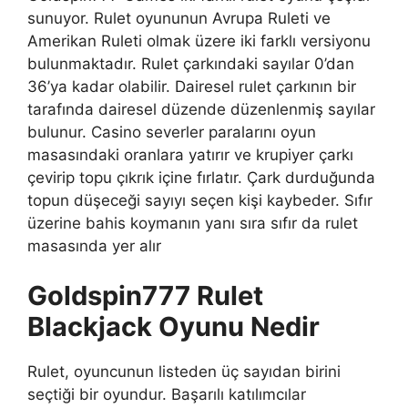
sunuyor. Rulet oyununun Avrupa Ruleti ve
Amerikan Ruleti olmak üzere iki farklı versiyonu
bulunmaktadır. Rulet çarkındaki sayılar 0’dan
36’ya kadar olabilir. Dairesel rulet çarkının bir
tarafında dairesel düzende düzenlenmiş sayılar
bulunur. Casino severler paralarını oyun
masasındaki oranlara yatırır ve krupiyer çarkı
çevirip topu çıkrık içine fırlatır. Çark durduğunda
topun düşeceği sayıyı seçen kişi kaybeder. Sıfır
üzerine bahis koymanın yanı sıra sıfır da rulet
masasında yer alır
Goldspin777 Rulet
Blackjack Oyunu Nedir
Rulet, oyuncunun listeden üç sayıdan birini
seçtiği bir oyundur. Başarılı katılımcılar