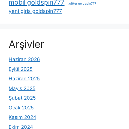
mobil goldspin777
twitter goldspin777
yeni giris goldspin777
Arşivler
Haziran 2026
Eylül 2025
Haziran 2025
Mayıs 2025
Şubat 2025
Ocak 2025
Kasım 2024
Ekim 2024