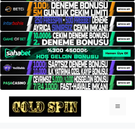
İçeriğe
atla
Menü