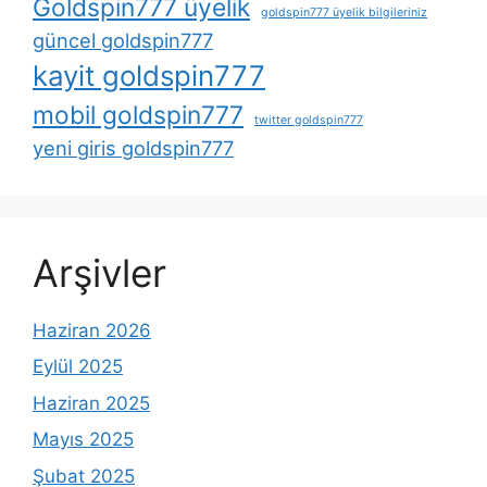
Goldspin777 üyelik
goldspin777 üyelik bilgileriniz
güncel goldspin777
kayit goldspin777
mobil goldspin777
twitter goldspin777
yeni giris goldspin777
Arşivler
Haziran 2026
Eylül 2025
Haziran 2025
Mayıs 2025
Şubat 2025