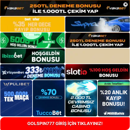
×
GOLSPIN777 GİRİŞ İÇİN TIKLAYINIZ!