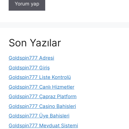
Son Yazılar
Goldspin777 Adresi
Goldspin777 Giriş
Goldspin777 Liste Kontrolü
Goldspin777 Canlı Hizmetler
Goldspin777 Çapraz Platform
Goldspin777 Casino Bahisleri
Goldspin777 Üye Bahisleri
Goldspin777 Mevduat Sistemi