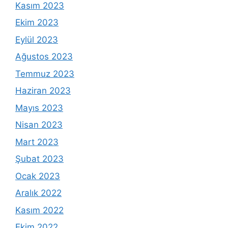
Kasım 2023
Ekim 2023
Eylül 2023
Ağustos 2023
Temmuz 2023
Haziran 2023
Mayıs 2023
Nisan 2023
Mart 2023
Şubat 2023
Ocak 2023
Aralık 2022
Kasım 2022
Ekim 2022