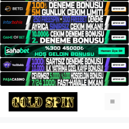
İçeriğe
atla
Menü