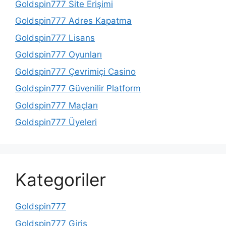
Goldspin777 Site Erişimi
Goldspin777 Adres Kapatma
Goldspin777 Lisans
Goldspin777 Oyunları
Goldspin777 Çevrimiçi Casino
Goldspin777 Güvenilir Platform
Goldspin777 Maçları
Goldspin777 Üyeleri
Kategoriler
Goldspin777
Goldspin777 Giriş