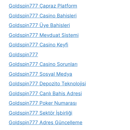
Goldspin777 Çapraz Platform
Goldspin777 Casino Bahisleri
Goldspin777 Üye Bahisleri
Goldspin777 Mevduat Sistemi
Goldspin777 Casino Keyfi
Goldspin777
Goldspin777 Casino Sorunları
Goldspin777 Sosyal Medya
Goldspin777 Depozito Teknolojisi
Goldspin777 Canlı Bahis Adresi
Goldspin777 Poker Numarası
Goldspin777 Sektör İşbirliği
Goldspin777 Adres Güncelleme