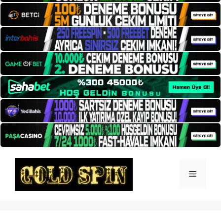
İçeriğe
atla
Menü