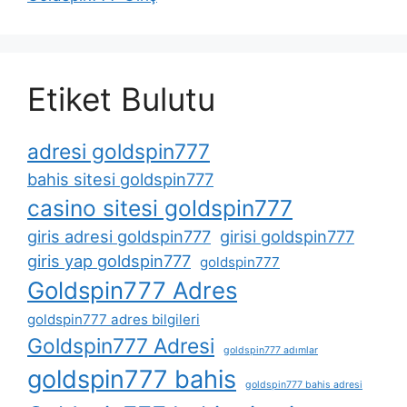
Etiket Bulutu
adresi goldspin777
bahis sitesi goldspin777
casino sitesi goldspin777
giris adresi goldspin777
girisi goldspin777
giris yap goldspin777
goldspin777
Goldspin777 Adres
goldspin777 adres bilgileri
Goldspin777 Adresi
goldspin777 adımlar
goldspin777 bahis
goldspin777 bahis adresi