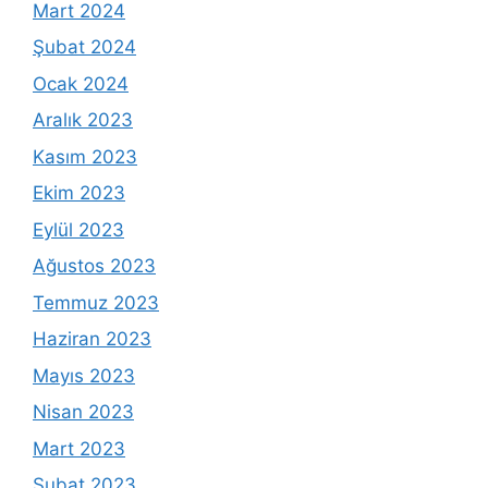
Mart 2024
Şubat 2024
Ocak 2024
Aralık 2023
Kasım 2023
Ekim 2023
Eylül 2023
Ağustos 2023
Temmuz 2023
Haziran 2023
Mayıs 2023
Nisan 2023
Mart 2023
Şubat 2023