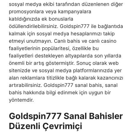
sosyal medya ekibi tarafından düzenlenen diğer
promosyonlara veya kampanyalara
katıldığınızda ek bonuslarla
ödüllendirilebilirsiniz. Goldspin777 ile bağlantıda
kalmak için sosyal medya hesaplarımızı takip
etmeyi unutmayın. Canlı bahis ve canlı casino
faaliyetlerinin popülaritesi, özellikle bu
faaliyetleri destekleyen altyapılarda son yıllarda
önemli bir artış göstermiştir. Sonuç olarak web
sitenizde ve sosyal medya platformlarınızda yer
alan reklamlara titizlikle bağlı kalarak kazancınızı
artırabilirsiniz. Goldspin777 sanal bahis, sanal
bahis hakkında bilgi edinmek için uygun bir
yöntemdir.
Goldspin777 Sanal Bahisler
Düzenli Çevrimiçi