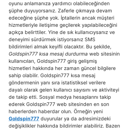
oyunu anlamanıza yardımcı olabileceğinden
şüphe duyuyorsanız. Zaferle çıkmaya devam
edeceğine şüphe yok. İptallerin ancak müşteri
hizmetleriyle iletişime geçilerek yapılabileceğini
açıkça belirttiler. Yine de sık kullanıcıysanız ve
deneyimi sürdürmek istiyorsanız SMS
bildirimleri almak keyifli olacaktır. Bu şekilde,
Goldspin777 kısa mesaj durdurma
web sitesinin
kullanıcıları, Goldspin777 giriş gelişmiş
hizmetleri hakkında her zaman güncel bilgilere
sahip olabilir. Goldspin777 kısa mesaj
göndermenin yanı sıra istatistiksel verilere
dayalı olarak gelen kullanıcı sayısını ve aktiviteyi
de takip etti. Sosyal medya hesaplarını takip
ederek Goldspin777 web sitesinden en son
haberlerden haberdar olun. Örneğin yeni
Goldspin777
duyurular ya da adresimizdeki
değişiklikler hakkında bildirimler alabiliriz. Bazen