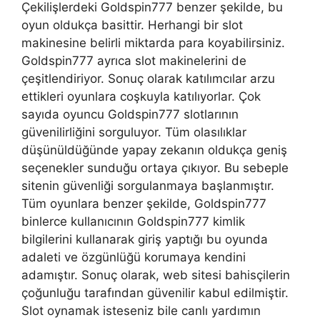
Çekilişlerdeki Goldspin777 benzer şekilde, bu
oyun oldukça basittir. Herhangi bir slot
makinesine belirli miktarda para koyabilirsiniz.
Goldspin777 ayrıca slot makinelerini de
çeşitlendiriyor. Sonuç olarak katılımcılar arzu
ettikleri oyunlara coşkuyla katılıyorlar. Çok
sayıda oyuncu Goldspin777 slotlarının
güvenilirliğini sorguluyor. Tüm olasılıklar
düşünüldüğünde yapay zekanın oldukça geniş
seçenekler sunduğu ortaya çıkıyor. Bu sebeple
sitenin güvenliği sorgulanmaya başlanmıştır.
Tüm oyunlara benzer şekilde, Goldspin777
binlerce kullanıcının Goldspin777 kimlik
bilgilerini kullanarak giriş yaptığı bu oyunda
adaleti ve özgünlüğü korumaya kendini
adamıştır. Sonuç olarak, web sitesi bahisçilerin
çoğunluğu tarafından güvenilir kabul edilmiştir.
Slot oynamak isteseniz bile canlı yardımın