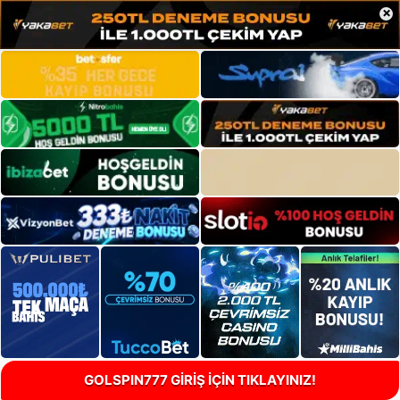
×
GOLSPIN777 GİRİŞ İÇİN TIKLAYINIZ!