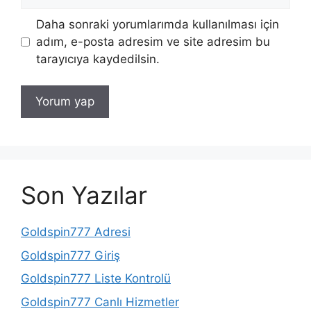
sitesi
Daha sonraki yorumlarımda kullanılması için
adım, e-posta adresim ve site adresim bu
tarayıcıya kaydedilsin.
Son Yazılar
Goldspin777 Adresi
Goldspin777 Giriş
Goldspin777 Liste Kontrolü
Goldspin777 Canlı Hizmetler