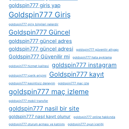
goldspin777 giris yap
Goldspin777 Giriş
goldspin777 giriş bilgileri nelerdir
Goldspin777 Güncel
goldspin777 güncel adres
goldspin777 güncel adresi
goldspin777 güvenilir altyapı
Goldspin777 Güvenilir mi
goldspin777 hata ayıklama
goldspin777 instagram
goldspin777 hizmet kalitesi
Goldspin777 kayıt
goldspin777 i̇çerik erişimi
goldspin777 kesintisiz deneyim
goldspin777 maç izle
goldspin777 maç izleme
goldspin777 mobil transfer
goldspin777 nasil bir site
goldspin777 nasıl kayıt olunur
goldspin777 online hakkında
goldspin777 oturum açması ve katılımı
goldspin777 oyun i̇çeriği