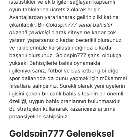
istatistikler ve ek bilgiler sağlayan kapsamlı
oyun tablolarına ücretsiz olarak erişin.
Avantajlardan yararlanarak geliriniz iki katına
çıkarılabilir. Bir
Goldspin777 sanal bahisler
düzenli çevrimiçi
olarak siteye ne kadar çok
yatırım yaparsanız o kadar becerikli olursunuz
ve rakiplerinizle karşılaştırıldığında o kadar
başarılı olursunuz. Goldspin777 şansı oldukça
yüksek. Bahisçilerle bahis oynamakla
ilgileniyorsanız, futbol ve basketbol gibi diğer
spor dallarında da bunu yapmak için mükemmel
fırsatlara sahipsiniz. Sürekli olarak yeni üyelerin
ilgisini çeken bir canlı bahis sitesinin en önemli
özelliği, uygun bahis oranlarının bulunmasıdır.
Bu stratejileri kullanarak kazancınızı artırma
potansiyeline sahipsiniz.
Goldspin777 Geleneksel