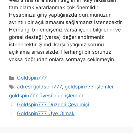
web sitesi tarafından sağlanan kaynaklardan
tam olarak yararlanmak çok önemlidir.
Hesabınıza giriş yaptığınızda durumunuzun
ayrıntılı bir açıklamasını sağlamanız istenecektir.
Herhangi bir endişeniz varsa içerik bilgilerini ve
görsel desteği (varsa) değerlendirmeniz
istenecektir. Şimdi karşılaştığınız sorunu
açıklama sırası sizde. Herhangi bir sorunuz
yoksa doğrudan onlara sormaya çekinmeyin.
Kategoriler
Goldspin777
Etiketler
adresi goldspin777
,
goldspin777 i̇şlemler
,
goldspin777 üyesi olun işlemler
Yazı
Goldspin777 Düzenli Çevrimiçi
dolaşımı
Goldspin777 Üye Olmak