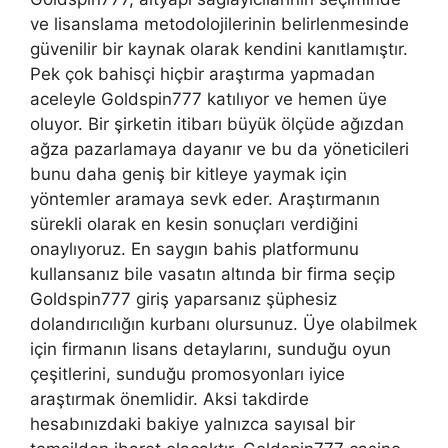
ve lisanslama metodolojilerinin belirlenmesinde
güvenilir bir kaynak olarak kendini kanıtlamıştır.
Pek çok bahisçi hiçbir araştırma yapmadan
aceleyle Goldspin777 katılıyor ve hemen üye
oluyor. Bir şirketin itibarı büyük ölçüde ağızdan
ağza pazarlamaya dayanır ve bu da yöneticileri
bunu daha geniş bir kitleye yaymak için
yöntemler aramaya sevk eder. Araştırmanın
sürekli olarak en kesin sonuçları verdiğini
onaylıyoruz. En saygın bahis platformunu
kullansanız bile vasatın altında bir firma seçip
Goldspin777 giriş yaparsanız şüphesiz
dolandırıcılığın kurbanı olursunuz. Üye olabilmek
için firmanın lisans detaylarını, sunduğu oyun
çeşitlerini, sunduğu promosyonları iyice
araştırmak önemlidir. Aksi takdirde
hesabınızdaki bakiye yalnızca sayısal bir