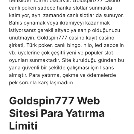
temsilden ibaret olacaktır. Goldspin777 casino
canlı pokeri sadece harika slotlar sunmakla
kalmıyor, aynı zamanda canlı slotlar da sunuyor.
Bahis oynamak veya ikramiyeyi kazanmak
istiyorsanız gerekli altyapıya sahip olduğunuzu
unutmayın. Goldspin777 casino kayıt casino
şirketi, Türk poker, canlı bingo, hilo, led zeppelin
vb. üyelerine çok çeşitli yeni ve popüler slot
oyunları sunmaktadır. Site kurulduğu günden bu
yana güvenli bir şekilde çalışması için lisans
almıştır. Para yatırma, çekme ve ödemelerde
pek sorunla karşılaşmadım.
Goldspin777 Web
Sitesi Para Yatırma
Limiti