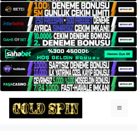
İçeriğe
atla
Menü