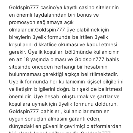
Goldspin777 casino’ya kayıtlı casino sitelerinin
en önemli faydalarından biri bonus ve
promosyon sağlamaya açık
olmalarıdır.Goldspin777 üye olabilmek için
bireylerin üyelik formunda belirtilen üyelik
koşullarını dikkatlice okuması ve kabul etmesi
gerekir. Üyelik koşulları bölümünde kullanıcının
en az 18 yaşında olması ve Goldspin777 bahis
sitesinde önceden herhangi bir hesabının
bulunmaması gerektiği açıkça belirtilmektedir.
Üyelik formunda her kullanıcının kişisel bilgilerini
ve iletişim bilgilerini doğru bir şekilde belirtmesi
önemlidir. Üye hesabı oluşturmak ve şartlar ve
koşullara uymak için üyelik formunu doldurun.
Goldspin777 bahisleri, kullanıcılarımızın en
uygun sonuçları almasını garanti eden,
dünyadaki en güvenilir çevrimiçi platformlardan