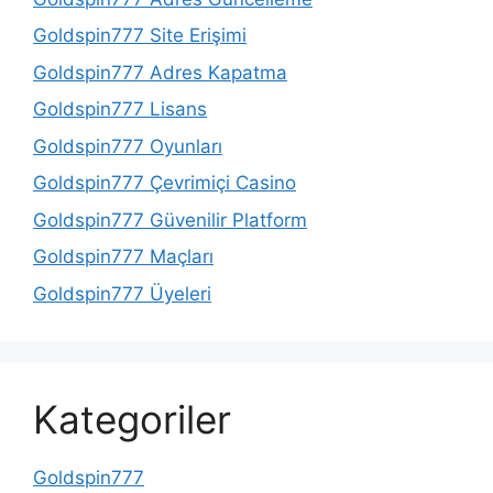
Goldspin777 Site Erişimi
Goldspin777 Adres Kapatma
Goldspin777 Lisans
Goldspin777 Oyunları
Goldspin777 Çevrimiçi Casino
Goldspin777 Güvenilir Platform
Goldspin777 Maçları
Goldspin777 Üyeleri
Kategoriler
Goldspin777