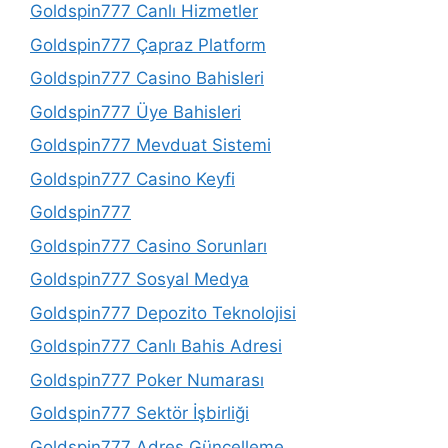
Goldspin777 Canlı Hizmetler
Goldspin777 Çapraz Platform
Goldspin777 Casino Bahisleri
Goldspin777 Üye Bahisleri
Goldspin777 Mevduat Sistemi
Goldspin777 Casino Keyfi
Goldspin777
Goldspin777 Casino Sorunları
Goldspin777 Sosyal Medya
Goldspin777 Depozito Teknolojisi
Goldspin777 Canlı Bahis Adresi
Goldspin777 Poker Numarası
Goldspin777 Sektör İşbirliği
Goldspin777 Adres Güncelleme