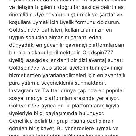
ve iletişim bilgilerini doğru bir şekilde belirtmesi
önemlidir. Üye hesabı oluşturmak ve şartlar ve
koşullara uymak için üyelik formunu doldurun.
Goldspin777 bahisleri, kullanıcılarımızın en
uygun sonuçları almasını garanti eden,
dünyadaki en güvenilir çevrimiçi platformlardan
biri olarak kabul edilmektedir. Goldspin777
üyeliği aşağıdakiler dahil bir dizi avantaj sunar:
Goldspin777 web sitesi, üyelerin tüm çevrimiçi
hizmetlerden yararlanabilmeleri için en avantajlı
para yatırma seçeneklerini sunmaktadır.
Instagram ve Twitter dünya çapında en popüler
sosyal medya platformları arasında yer alıyor.
Goldspin777 ayrıca bu iki platform aracılığıyla
üyeleriyle bilgi paylaşımında bulunuyor.
Genellikle belirli bir grup insana özel olarak
görülen bir şikayet. Bu yönergelere uymak ve