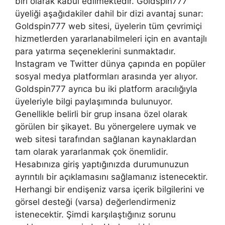
biri olarak kabul edilmektedir. Goldspin777
üyeliği aşağıdakiler dahil bir dizi avantaj sunar:
Goldspin777 web sitesi, üyelerin tüm çevrimiçi
hizmetlerden yararlanabilmeleri için en avantajlı
para yatırma seçeneklerini sunmaktadır.
Instagram ve Twitter dünya çapında en popüler
sosyal medya platformları arasında yer alıyor.
Goldspin777 ayrıca bu iki platform aracılığıyla
üyeleriyle bilgi paylaşımında bulunuyor.
Genellikle belirli bir grup insana özel olarak
görülen bir şikayet. Bu yönergelere uymak ve
web sitesi tarafından sağlanan kaynaklardan
tam olarak yararlanmak çok önemlidir.
Hesabınıza giriş yaptığınızda durumunuzun
ayrıntılı bir açıklamasını sağlamanız istenecektir.
Herhangi bir endişeniz varsa içerik bilgilerini ve
görsel desteği (varsa) değerlendirmeniz
istenecektir. Şimdi karşılaştığınız sorunu