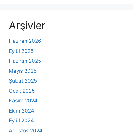
Arşivler
Haziran 2026
Eylül 2025
Haziran 2025
Mayıs 2025
Şubat 2025
Ocak 2025
Kasım 2024
Ekim 2024
Eylül 2024
Ağustos 2024