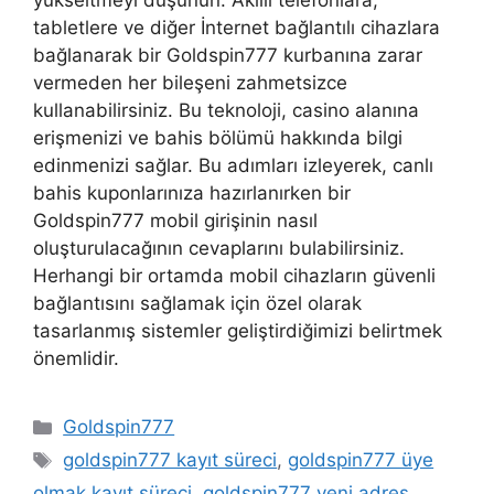
yükseltmeyi düşünün. Akıllı telefonlara,
tabletlere ve diğer İnternet bağlantılı cihazlara
bağlanarak bir Goldspin777 kurbanına zarar
vermeden her bileşeni zahmetsizce
kullanabilirsiniz. Bu teknoloji, casino alanına
erişmenizi ve bahis bölümü hakkında bilgi
edinmenizi sağlar. Bu adımları izleyerek, canlı
bahis kuponlarınıza hazırlanırken bir
Goldspin777 mobil girişinin nasıl
oluşturulacağının cevaplarını bulabilirsiniz.
Herhangi bir ortamda mobil cihazların güvenli
bağlantısını sağlamak için özel olarak
tasarlanmış sistemler geliştirdiğimizi belirtmek
önemlidir.
Kategoriler
Goldspin777
Etiketler
goldspin777 kayıt süreci
,
goldspin777 üye
olmak kayıt süreci
,
goldspin777 yeni adres