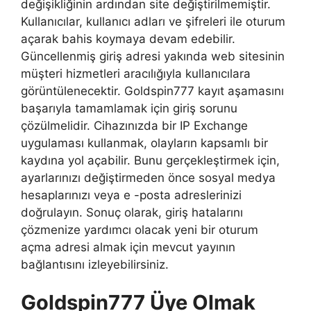
değişikliğinin ardından site değiştirilmemiştir.
Kullanıcılar, kullanıcı adları ve şifreleri ile oturum
açarak bahis koymaya devam edebilir.
Güncellenmiş giriş adresi yakında web sitesinin
müşteri hizmetleri aracılığıyla kullanıcılara
görüntülenecektir. Goldspin777 kayıt aşamasını
başarıyla tamamlamak için giriş sorunu
çözülmelidir. Cihazınızda bir IP Exchange
uygulaması kullanmak, olayların kapsamlı bir
kaydına yol açabilir. Bunu gerçekleştirmek için,
ayarlarınızı değiştirmeden önce sosyal medya
hesaplarınızı veya e -posta adreslerinizi
doğrulayın. Sonuç olarak, giriş hatalarını
çözmenize yardımcı olacak yeni bir oturum
açma adresi almak için mevcut yayının
bağlantısını izleyebilirsiniz.
Goldspin777 Üye Olmak