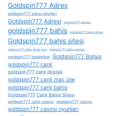
Goldspin777 Adres
goldspin777 adres bilgileri
Goldspin777 Adresi
goldspin777 adımlar
goldspin777 bahis
goldspin777 bahis adresi
Goldspin777 bahis sitesi
goldspin777 bahis türleri sms
goldspin777 bahis çeşitleri
Goldspin777 Bonus
goldspin777 basketbol
goldspin777 canli
goldspin777 canli destek
goldspin777 canli maç izle
goldspin777 canlı bahis
Goldspin777 Canlı Bahis Sitesi
goldspin777 canlı casino
goldspin777 casino
goldspin777 casino oyunları