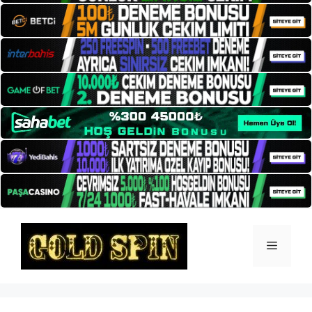
İçeriğe
atla
Menü