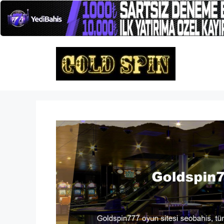
İçeriğe
atla