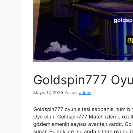
Goldspin777 Oyu
Mayıs 17, 2025
Yazarı:
admin
Goldspin777 oyun sitesi seobahis, tüm bire
Üye olun, Goldspin777 Match izleme özelliğ
gözlemlemenin sayısız avantajı vardır. Go
sunar. Bu şekilde, şu anda sitede oyunu iz