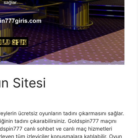
n Sitesi
ylerin ücretsiz oyunların tadını çıkarmasını sağlar.
inin tadını çıkarabilirsiniz. Goldspin777 maçını
ldspin777 canlı sohbet ve canlı maç hizmetleri
leyen tüm izleyiciler konuşmalara katılabilir. Oyun