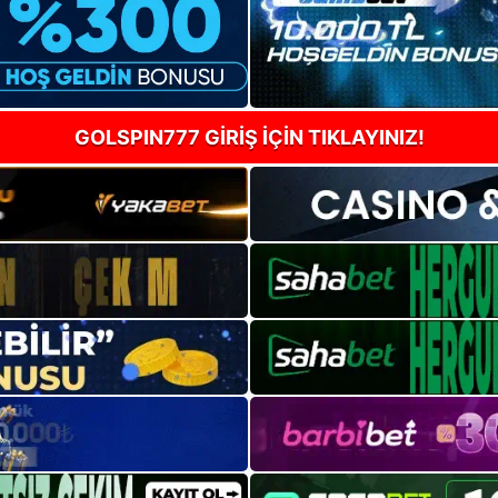
GOLSPIN777 GİRİŞ İÇİN TIKLAYINIZ!