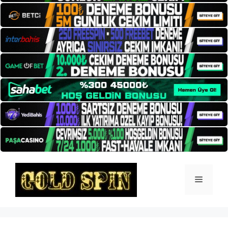
İçeriğe
atla
Menü