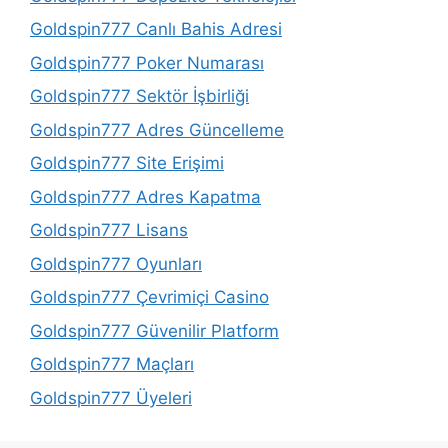
Goldspin777 Canlı Bahis Adresi
Goldspin777 Poker Numarası
Goldspin777 Sektör İşbirliği
Goldspin777 Adres Güncelleme
Goldspin777 Site Erişimi
Goldspin777 Adres Kapatma
Goldspin777 Lisans
Goldspin777 Oyunları
Goldspin777 Çevrimiçi Casino
Goldspin777 Güvenilir Platform
Goldspin777 Maçları
Goldspin777 Üyeleri