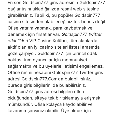
En son Goldspin777 giriş adresinin Goldspin777
bağlantısını tıkladığınızda resmi web sitesine
girebilirsiniz. Tabii ki, bu popüler Goldspin777
casino sitesinden alabileceğiniz tek bonus değil.
Ofise yatırım yapmak, para kaybetmek ve
denemek için fırsatlar var.
Goldspin777 twitter
etkinlikleri
VIP Casino Kulübü, tüm alanlarda
aktif olan en iyi casino siteleri listesi arasında
göze çarpıyor. Goldspin777 için birincil odak
noktası tüm oyuncular için memnuniyet
sağlamaktır ve bu üyelerle iletişimi engellemez.
Office resmi hesabını Goldspin777 Twitter giriş
adresi Goldspin777.Com’da bulabilirsiniz,
burada giriş bilgilerini de bulabilirsiniz.
Goldspin777 giriş adresi bilgileri etkin
olduğundan, siteye tek bir tıklamayla erişmek
mümkündür. Ofise kolayca kaydolabilir ve
kazanma şansınız olabilir. Üye olmak için