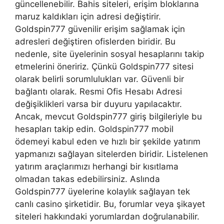
güncellenebilir. Bahis siteleri, erişim bloklarına
maruz kaldıkları için adresi değiştirir.
Goldspin777 güvenilir erişim sağlamak için
adresleri değiştiren ofislerden biridir. Bu
nedenle, site üyelerinin sosyal hesaplarını takip
etmelerini öneririz. Çünkü Goldspin777 sitesi
olarak belirli sorumlulukları var. Güvenli bir
bağlantı olarak. Resmi Ofis Hesabı Adresi
değişiklikleri varsa bir duyuru yapılacaktır.
Ancak, mevcut Goldspin777 giriş bilgileriyle bu
hesapları takip edin. Goldspin777 mobil
ödemeyi kabul eden ve hızlı bir şekilde yatırım
yapmanızı sağlayan sitelerden biridir. Listelenen
yatırım araçlarımızı herhangi bir kısıtlama
olmadan takas edebilirsiniz. Aslında
Goldspin777 üyelerine kolaylık sağlayan tek
canlı casino şirketidir. Bu, forumlar veya şikayet
siteleri hakkındaki yorumlardan doğrulanabilir.