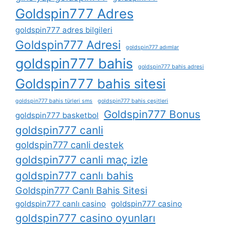
Goldspin777 Adres
goldspin777 adres bilgileri
Goldspin777 Adresi
goldspin777 adımlar
goldspin777 bahis
goldspin777 bahis adresi
Goldspin777 bahis sitesi
goldspin777 bahis türleri sms
goldspin777 bahis çeşitleri
Goldspin777 Bonus
goldspin777 basketbol
goldspin777 canli
goldspin777 canli destek
goldspin777 canli maç izle
goldspin777 canlı bahis
Goldspin777 Canlı Bahis Sitesi
goldspin777 canlı casino
goldspin777 casino
goldspin777 casino oyunları