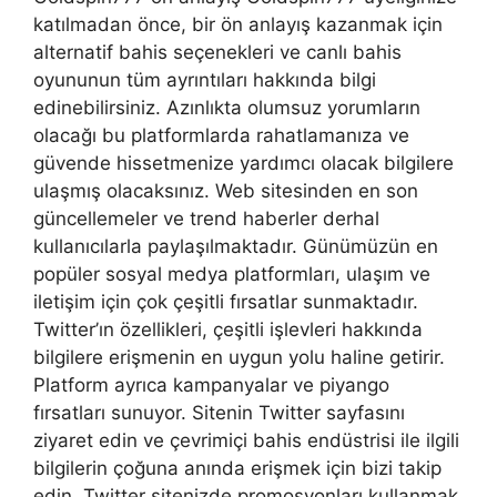
katılmadan önce, bir ön anlayış kazanmak için
alternatif bahis seçenekleri ve canlı bahis
oyununun tüm ayrıntıları hakkında bilgi
edinebilirsiniz. Azınlıkta olumsuz yorumların
olacağı bu platformlarda rahatlamanıza ve
güvende hissetmenize yardımcı olacak bilgilere
ulaşmış olacaksınız. Web sitesinden en son
güncellemeler ve trend haberler derhal
kullanıcılarla paylaşılmaktadır. Günümüzün en
popüler sosyal medya platformları, ulaşım ve
iletişim için çok çeşitli fırsatlar sunmaktadır.
Twitter’ın özellikleri, çeşitli işlevleri hakkında
bilgilere erişmenin en uygun yolu haline getirir.
Platform ayrıca kampanyalar ve piyango
fırsatları sunuyor. Sitenin Twitter sayfasını
ziyaret edin ve çevrimiçi bahis endüstrisi ile ilgili
bilgilerin çoğuna anında erişmek için bizi takip
edin. Twitter sitenizde promosyonları kullanmak