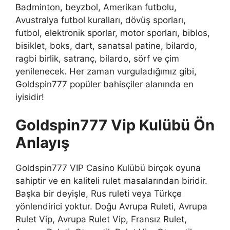
Badminton, beyzbol, Amerikan futbolu,
Avustralya futbol kuralları, dövüş sporları,
futbol, ​​elektronik sporlar, motor sporları, biblos,
bisiklet, boks, dart, sanatsal patine, bilardo,
ragbi birlik, satranç, bilardo, sörf ve çim
yenilenecek. Her zaman vurguladığımız gibi,
Goldspin777 popüler bahisçiler alanında en
iyisidir!
Goldspin777 Vip Kulübü Ön
Anlayış
Goldspin777 VIP Casino Kulübü birçok oyuna
sahiptir ve en kaliteli rulet masalarından biridir.
Başka bir deyişle, Rus ruleti veya Türkçe
yönlendirici yoktur. Doğu Avrupa Ruleti, Avrupa
Rulet Vip, Avrupa Rulet Vip, Fransız Rulet,