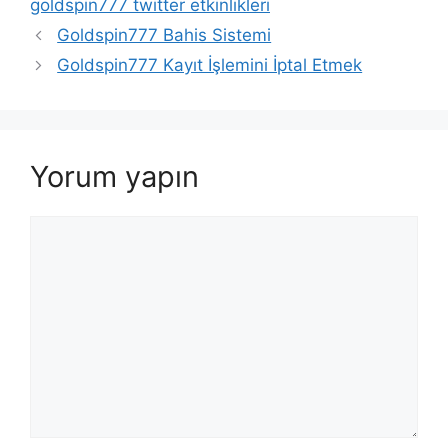
goldspin777 twitter etkinlikleri
Yazı
Goldspin777 Bahis Sistemi
dolaşımı
Goldspin777 Kayıt İşlemini İptal Etmek
Yorum yapın
Yorum