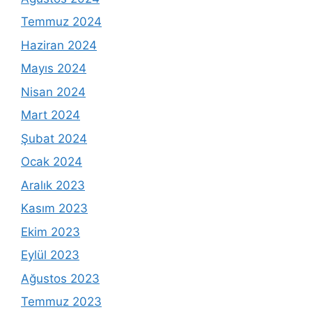
Temmuz 2024
Haziran 2024
Mayıs 2024
Nisan 2024
Mart 2024
Şubat 2024
Ocak 2024
Aralık 2023
Kasım 2023
Ekim 2023
Eylül 2023
Ağustos 2023
Temmuz 2023