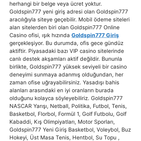
herhangi bir belge veya ücret yoktur.
Goldspin777 yeni giriş adresi olan Goldspin777
aracılığıyla siteye geçebilir. Mobil ödeme siteleri
alan sitelerden biri olan Goldspin777 Online
Casino ofisi, ışık hızında
Goldspin777 Giriş
gerçekleşiyor. Bu durumda, ofis gece gündüz
aktiftir. Piyasadaki bazı VIP casino sitelerinde
canlı destek akşamları aktif değildir. Bununla
birlikte, Goldspin777 yüksek seviyeli bir casino
deneyimi sunmaya adanmış olduğundan, her
zaman ofise uğrayabilirsiniz. Yasadışı bahis
alanları arasındaki en iyi oranların burada
olduğunu kolayca söyleyebiliriz. Goldspin777
NASCAR Yarışı, Netball, Politika, Futbol, ​​Tenis,
Basketbol, ​​Florbol, Formül 1, Golf Futbolu, Golf
Kabaddi, Kış Olimpiyatları, Motor Sporları,
Goldspin777 Yeni Giriş Basketbol, ​​Voleybol, Buz
Hokeyi, Üst Masa Tenis, Hentbol, ​​Su Topu ,