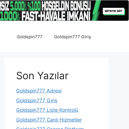
Goldspin777
Goldspin777 Giriş
Son Yazılar
Goldspin777 Adresi
Goldspin777 Giriş
Goldspin777 Liste Kontrolü
Goldspin777 Canlı Hizmetler