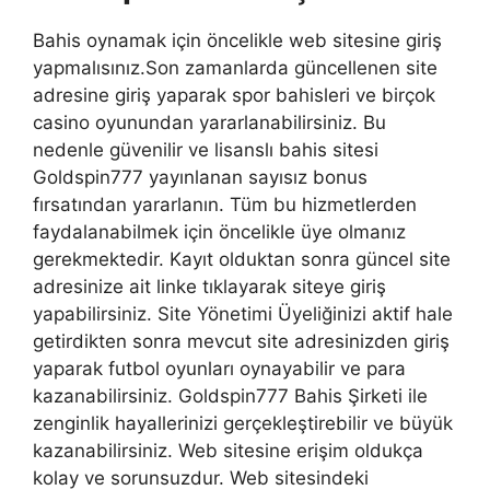
Bahis oynamak için öncelikle web sitesine giriş
yapmalısınız.Son zamanlarda güncellenen site
adresine giriş yaparak spor bahisleri ve birçok
casino oyunundan yararlanabilirsiniz. Bu
nedenle güvenilir ve lisanslı bahis sitesi
Goldspin777 yayınlanan sayısız bonus
fırsatından yararlanın. Tüm bu hizmetlerden
faydalanabilmek için öncelikle üye olmanız
gerekmektedir. Kayıt olduktan sonra güncel site
adresinize ait linke tıklayarak siteye giriş
yapabilirsiniz. Site Yönetimi Üyeliğinizi aktif hale
getirdikten sonra mevcut site adresinizden giriş
yaparak futbol oyunları oynayabilir ve para
kazanabilirsiniz. Goldspin777 Bahis Şirketi ile
zenginlik hayallerinizi gerçekleştirebilir ve büyük
kazanabilirsiniz. Web sitesine erişim oldukça
kolay ve sorunsuzdur. Web sitesindeki