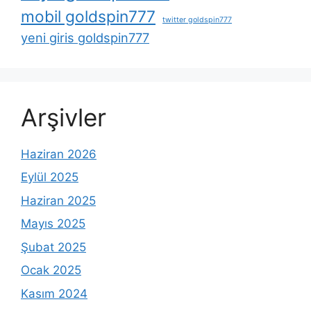
mobil goldspin777
twitter goldspin777
yeni giris goldspin777
Arşivler
Haziran 2026
Eylül 2025
Haziran 2025
Mayıs 2025
Şubat 2025
Ocak 2025
Kasım 2024