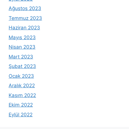
Ağustos 2023
Temmuz 2023
Haziran 2023
Mayıs 2023
Nisan 2023
Mart 2023
Şubat 2023
Ocak 2023
Aralık 2022
Kasım 2022
Ekim 2022
Eylül 2022