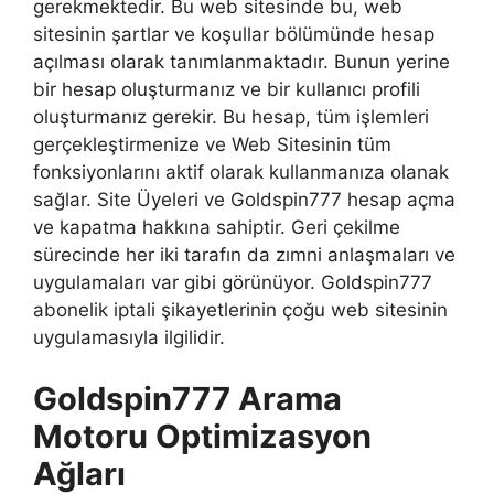
gerekmektedir. Bu web sitesinde bu, web
sitesinin şartlar ve koşullar bölümünde hesap
açılması olarak tanımlanmaktadır. Bunun yerine
bir hesap oluşturmanız ve bir kullanıcı profili
oluşturmanız gerekir. Bu hesap, tüm işlemleri
gerçekleştirmenize ve Web Sitesinin tüm
fonksiyonlarını aktif olarak kullanmanıza olanak
sağlar. Site Üyeleri ve Goldspin777 hesap açma
ve kapatma hakkına sahiptir. Geri çekilme
sürecinde her iki tarafın da zımni anlaşmaları ve
uygulamaları var gibi görünüyor. Goldspin777
abonelik iptali şikayetlerinin çoğu web sitesinin
uygulamasıyla ilgilidir.
Goldspin777 Arama
Motoru Optimizasyon
Ağları