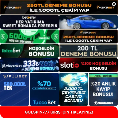
×
GOLSPIN777 GİRİŞ İÇİN TIKLAYINIZ!