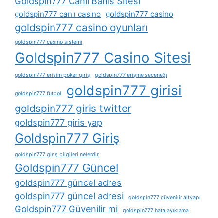
Goldspin777 Canlı Bahis Sitesi
goldspin777 canlı casino
goldspin777 casino
goldspin777 casino oyunları
goldspin777 casino sistemi
Goldspin777 Casino Sitesi
goldspin777 erişim poker giriş
goldspin777 erişme seçeneği
goldspin777 girisi
goldspin777 futbol
goldspin777 giris twitter
goldspin777 giris yap
Goldspin777 Giriş
goldspin777 giriş bilgileri nelerdir
Goldspin777 Güncel
goldspin777 güncel adres
goldspin777 güncel adresi
goldspin777 güvenilir altyapı
Goldspin777 Güvenilir mi
goldspin777 hata ayıklama