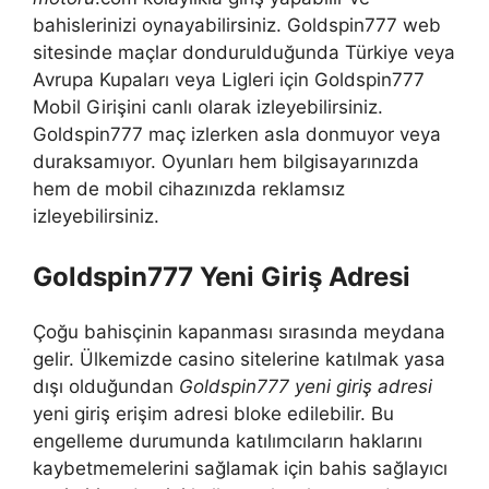
bahislerinizi oynayabilirsiniz. Goldspin777 web
sitesinde maçlar dondurulduğunda Türkiye veya
Avrupa Kupaları veya Ligleri için Goldspin777
Mobil Girişini canlı olarak izleyebilirsiniz.
Goldspin777 maç izlerken asla donmuyor veya
duraksamıyor. Oyunları hem bilgisayarınızda
hem de mobil cihazınızda reklamsız
izleyebilirsiniz.
Goldspin777 Yeni Giriş Adresi
Çoğu bahisçinin kapanması sırasında meydana
gelir. Ülkemizde casino sitelerine katılmak yasa
dışı olduğundan
Goldspin777 yeni giriş adresi
yeni giriş erişim adresi bloke edilebilir. Bu
engelleme durumunda katılımcıların haklarını
kaybetmemelerini sağlamak için bahis sağlayıcı