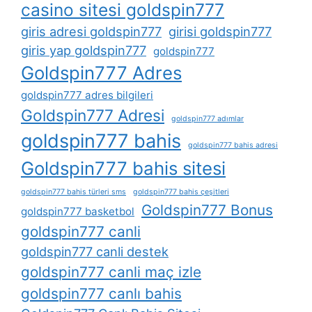
casino sitesi goldspin777
giris adresi goldspin777
girisi goldspin777
giris yap goldspin777
goldspin777
Goldspin777 Adres
goldspin777 adres bilgileri
Goldspin777 Adresi
goldspin777 adımlar
goldspin777 bahis
goldspin777 bahis adresi
Goldspin777 bahis sitesi
goldspin777 bahis türleri sms
goldspin777 bahis çeşitleri
Goldspin777 Bonus
goldspin777 basketbol
goldspin777 canli
goldspin777 canli destek
goldspin777 canli maç izle
goldspin777 canlı bahis