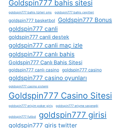
Goldspin777 bahis sitesi
goldspin777 bahis türleri sms
goldspin777 bahis çeşitleri
Goldspin777 Bonus
goldspin777 basketbol
goldspin777 canli
goldspin777 canli destek
goldspin777 canli maç izle
goldspin777 canlı bahis
Goldspin777 Canlı Bahis Sitesi
goldspin777 canlı casino
goldspin777 casino
goldspin777 casino oyunları
goldspin777 casino sistemi
Goldspin777 Casino Sitesi
goldspin777 erişim poker giriş
goldspin777 erişme seçeneği
goldspin777 girisi
goldspin777 futbol
goldspin777 giris twitter