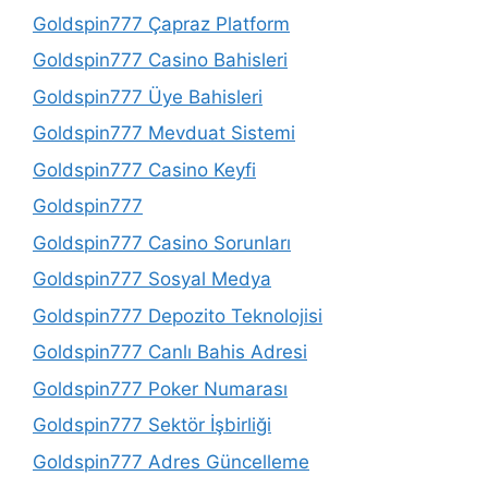
Goldspin777 Çapraz Platform
Goldspin777 Casino Bahisleri
Goldspin777 Üye Bahisleri
Goldspin777 Mevduat Sistemi
Goldspin777 Casino Keyfi
Goldspin777
Goldspin777 Casino Sorunları
Goldspin777 Sosyal Medya
Goldspin777 Depozito Teknolojisi
Goldspin777 Canlı Bahis Adresi
Goldspin777 Poker Numarası
Goldspin777 Sektör İşbirliği
Goldspin777 Adres Güncelleme