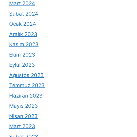
Mart 2024
Şubat 2024
Ocak 2024
Aralık 2023
Kasım 2023
Ekim 2023
Eylül 2023
Ağustos 2023
Temmuz 2023
Haziran 2023
Mayıs 2023
Nisan 2023
Mart 2023
Şubat 2023