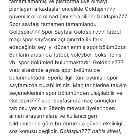
tamamlamamış ve platforma üye olmayı
planlayan arkadaşlar öncelikle Goldspin777
güvenilir olup olmadığını sorabilirler.Goldspin777
Spor sayfası tamamen tamamlandı.
Goldspin777 Spor Sayfası Goldspin777 futbol
maçı spor sayfasını açtığınızda ilk fark
edeceğiniz şey iyi düzenlenmiş spor bölümüdür.
Bunların arasında futbol, ​​voleybol, boks, tenis
vb. spor bölümleri bulunmaktadır. Goldspin777
web sitesinde ayrıca spor bölümü de
bulunmaktadır. Sporla ilgili tüm oyunları spor
sayfamızda bulabilirsiniz. Maç tarihlerine takvim
seçeneklerinin spor bölümünden ulaşılabilir ve
Goldspin777 spor sayfasında maç sonuçları
tablosu yer alır. Sitenin mevcut üyelerinden
alınan araştırmalara ve kullanıcı geri
bildirimlerine göre bu durumda güven eksikliği
söz konusu değildir.
Goldspin777 bahis sitesi
,