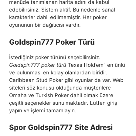
menüde tanımlanan harita adını da kabul
edebilirsiniz. Sistem aktif. Bu nedenle sanal
karakterler dahil edilmemiştir. Her poker
oyununun bir dağıtıcısı vardır.
Goldspin777 Poker Türü
İstediğiniz poker türünü seçebilirsiniz.
Goldspin777 poker türü
Texas Hold’em’i en ünlü
ve bulunması en kolay olanlardan biridir.
Caribbean Stud Poker gibi oyunlar da var. Web
siteleri söz konusu olduğunda müşterilere
Omaha ve Turkish Poker dahil olmak üzere
çeşitli seçenekler sunulmaktadır. Lütfen giriş
yapın ve işlemi tamamlayın.
Spor Goldspin777 Site Adresi