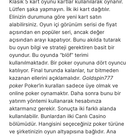
Klasik 5 kart oyunu kartlar kullanılarak oynanır.
Lütfen şaka yapmayın. İlk iki kart dağıtılır.
Elinizin durumuna göre yeni kart satın
alabilirsiniz. Oyun içi görünüm serisi de fiyat
açısından en popüler seri, ancak değer
açısından arayı kapatıyor. Bunu akılda tutarak
bu oyun bilgi ve strateji gerektiren basit bir
oyundur. Bu oyunda “blöf” terimi
kullanılmaktadır. Bir poker oyununa dört oyuncu
katılıyor. Final turunda kalanlar, tur bitmeden
kazanan ellerini açıklamalıdır.
Goldspin777
poker
Poker’in kuralları sadece üye olmak ve
online poker oynamaktır. Daha sonra bunu bir
yatırım yöntemi kullanarak hesabınıza
aktarmanız gerekir. Sonuçta iki farklı alanda
kullanılabilir. Bunlardan ilki Canlı Casino
bölümüdür. Hangisini seçeceğiniz poker türüne
ve şirketinizin oyun altyapısına bağlıdır. Ana