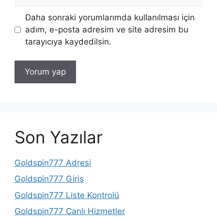
sitesi
Daha sonraki yorumlarımda kullanılması için
adım, e-posta adresim ve site adresim bu
tarayıcıya kaydedilsin.
Son Yazılar
Goldspin777 Adresi
Goldspin777 Giriş
Goldspin777 Liste Kontrolü
Goldspin777 Canlı Hizmetler