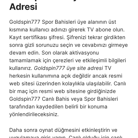
Adresi
Goldspin777 Spor Bahisleri üye alanının üst
kısmına kullanıcı adınızı girerek TV abone olun.
Kayıt sertifikası şifresi. Şifrenizi tekrar girdikten
sonra gizli sorunuzu seçin ve cevabınızı girmeye
devam edin. Son olarak aktivasyonu
tamamlamak için çerezleri ve etkileşimli bilgileri
kullanırız.
Goldspin777 üye site adresi
TV
herkesin kullanımına açık değildir ancak resmi
web sitesi üzerinden kolaylıkla ulaşılabilir. Canlı
bir maç için resmi web sitesine girdiğinizde
Goldspin777 Canlı Bahis veya Spor Bahisleri
tarafından kaydedilen belirli bir konuma
yönlendirileceksiniz.
Daha sonra oynat düğmesini etkinleştirin ve
uygulamaya giriş yapın. Canlı olduğu için canlı