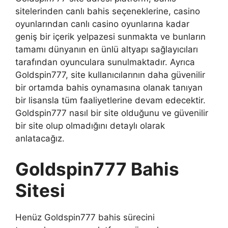
sitelerinden canlı bahis seçeneklerine, casino
oyunlarından canlı casino oyunlarına kadar
geniş bir içerik yelpazesi sunmakta ve bunların
tamamı dünyanın en ünlü altyapı sağlayıcıları
tarafından oyunculara sunulmaktadır. Ayrıca
Goldspin777, site kullanıcılarının daha güvenilir
bir ortamda bahis oynamasına olanak tanıyan
bir lisansla tüm faaliyetlerine devam edecektir.
Goldspin777 nasıl bir site olduğunu ve güvenilir
bir site olup olmadığını detaylı olarak
anlatacağız.
Goldspin777 Bahis
Sitesi
Henüz Goldspin777 bahis sürecini