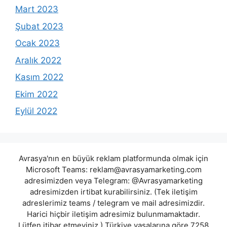
Mart 2023
Şubat 2023
Ocak 2023
Aralık 2022
Kasım 2022
Ekim 2022
Eylül 2022
Avrasya'nın en büyük reklam platformunda olmak için
Microsoft Teams:
reklam@avrasyamarketing.com
adresimizden veya Telegram: @Avrasyamarketing
adresimizden irtibat kurabilirsiniz. (Tek iletişim
adreslerimiz teams / telegram ve mail adresimizdir.
Harici hiçbir iletişim adresimiz bulunmamaktadır.
Lütfen itibar etmeyiniz.) Türkiye yasalarına göre 7258