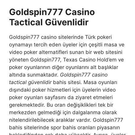
Goldspin777 Casino
Tactical Güvenlidir
Goldspin777 casino sitelerinde Türk pokeri
oynamayı tercih eden üyeler için çeşitli masa ve
video poker alternatifleri sunan bir web sitesini
yöneten Goldspin777, Texas Casino Hold’em ve
poker oyunlarının diğer oyunlarını alt başlıklar
altında sunmaktadır.
Goldspin777 casino
tactical güvenlidir
bahis sitesi. Masa oyunları
dışındaki poker hizmetleri için üyelerin video
poker oyunları sayfasını da ziyaret etmeleri
gerekmektedir. Bu oran değişiklikleri tek bir
merkezden gelmediği için dalgalanma olarak
nitelendirilebilecek aralıklar vardır. Goldspin777
bahis sitelerinde spor bahis oranları piyasanın