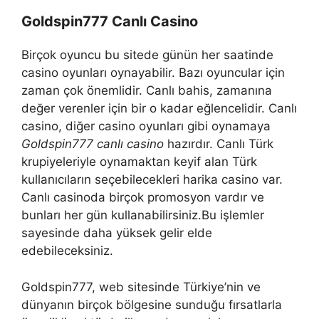
Goldspin777 Canlı Casino
Birçok oyuncu bu sitede günün her saatinde
casino oyunları oynayabilir. Bazı oyuncular için
zaman çok önemlidir. Canlı bahis, zamanına
değer verenler için bir o kadar eğlencelidir. Canlı
casino, diğer casino oyunları gibi oynamaya
Goldspin777 canlı casino
hazırdır. Canlı Türk
krupiyeleriyle oynamaktan keyif alan Türk
kullanıcıların seçebilecekleri harika casino var.
Canlı casinoda birçok promosyon vardır ve
bunları her gün kullanabilirsiniz.Bu işlemler
sayesinde daha yüksek gelir elde
edebileceksiniz.
Goldspin777, web sitesinde Türkiye’nin ve
dünyanın birçok bölgesine sunduğu fırsatlarla