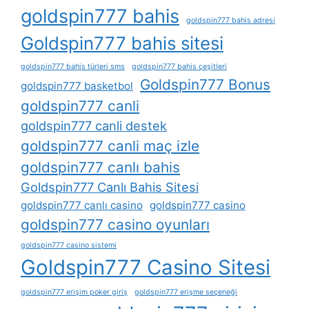
goldspin777 bahis
goldspin777 bahis adresi
Goldspin777 bahis sitesi
goldspin777 bahis türleri sms
goldspin777 bahis çeşitleri
Goldspin777 Bonus
goldspin777 basketbol
goldspin777 canli
goldspin777 canli destek
goldspin777 canli maç izle
goldspin777 canlı bahis
Goldspin777 Canlı Bahis Sitesi
goldspin777 canlı casino
goldspin777 casino
goldspin777 casino oyunları
goldspin777 casino sistemi
Goldspin777 Casino Sitesi
goldspin777 erişim poker giriş
goldspin777 erişme seçeneği