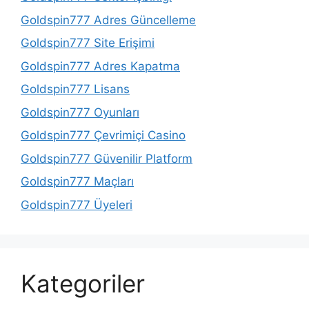
Goldspin777 Adres Güncelleme
Goldspin777 Site Erişimi
Goldspin777 Adres Kapatma
Goldspin777 Lisans
Goldspin777 Oyunları
Goldspin777 Çevrimiçi Casino
Goldspin777 Güvenilir Platform
Goldspin777 Maçları
Goldspin777 Üyeleri
Kategoriler