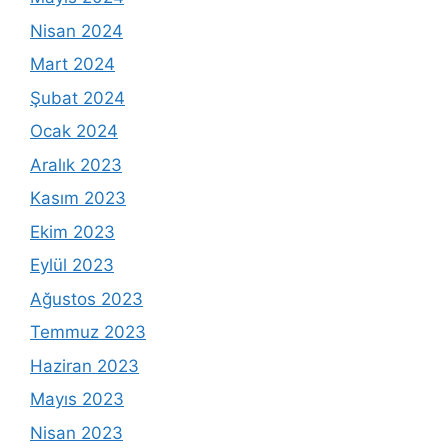
Nisan 2024
Mart 2024
Şubat 2024
Ocak 2024
Aralık 2023
Kasım 2023
Ekim 2023
Eylül 2023
Ağustos 2023
Temmuz 2023
Haziran 2023
Mayıs 2023
Nisan 2023