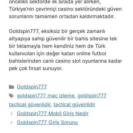
öncelikli sektörde ilk sırada yer alırken,
Türkiye’nin çevrimiçi casino sektöründeki güven
sorunlarını tamamen ortadan kaldırmaktadır.
Goldspin777, eksiksiz bir gerçek zamanlı
altyapıya sahip güvenilir bir bahis sitesine tek
bir tıklamayla hem kendiniz hem de Türk
kullanıcıları için değer katan online futbol
bahislerinden canlı casino slot oyunlarına kadar
pek çok fırsat sunuyor.
Kategoriler
Goldspin777
Etiketler
goldspin777 maç izleme
,
goldspin777
tactical güvenlidir
,
tactical güvenlidir
Yazı
Goldspin777 Mobil Giriş Nedir
dolaşımı
Goldspin777 Giriş Sorunu