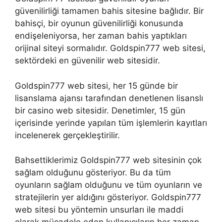
güvenilirliği tamamen bahis sitesine bağlıdır. Bir
bahisçi, bir oyunun güvenilirliği konusunda
endişeleniyorsa, her zaman bahis yaptıkları
orijinal siteyi sormalıdır. Goldspin777 web sitesi,
sektördeki en güvenilir web sitesidir.
Goldspin777 web sitesi, her 15 günde bir
lisanslama ajansı tarafından denetlenen lisanslı
bir casino web sitesidir. Denetimler, 15 gün
içerisinde yerinde yapılan tüm işlemlerin kayıtları
incelenerek gerçekleştirilir.
Bahsettiklerimiz Goldspin777 web sitesinin çok
sağlam olduğunu gösteriyor. Bu da tüm
oyunların sağlam olduğunu ve tüm oyunların ve
stratejilerin yer aldığını gösteriyor. Goldspin777
web sitesi bu yöntemin unsurları ile maddi