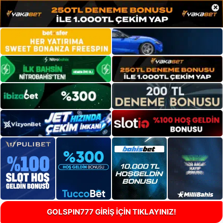
×
GOLSPIN777 GİRİŞ İÇİN TIKLAYINIZ!