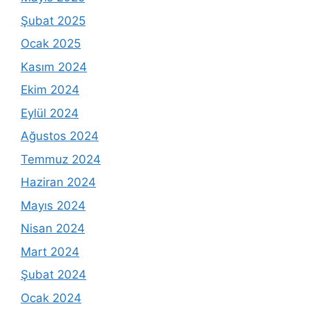
Şubat 2025
Ocak 2025
Kasım 2024
Ekim 2024
Eylül 2024
Ağustos 2024
Temmuz 2024
Haziran 2024
Mayıs 2024
Nisan 2024
Mart 2024
Şubat 2024
Ocak 2024