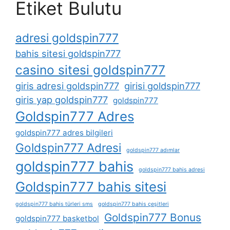
Etiket Bulutu
adresi goldspin777
bahis sitesi goldspin777
casino sitesi goldspin777
giris adresi goldspin777
girisi goldspin777
giris yap goldspin777
goldspin777
Goldspin777 Adres
goldspin777 adres bilgileri
Goldspin777 Adresi
goldspin777 adımlar
goldspin777 bahis
goldspin777 bahis adresi
Goldspin777 bahis sitesi
goldspin777 bahis türleri sms
goldspin777 bahis çeşitleri
Goldspin777 Bonus
goldspin777 basketbol