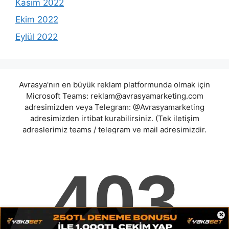
Kasım 2022
Ekim 2022
Eylül 2022
Avrasya'nın en büyük reklam platformunda olmak için
Microsoft Teams:
reklam@avrasyamarketing.com
adresimizden veya Telegram: @Avrasyamarketing
adresimizden irtibat kurabilirsiniz. (Tek iletişim
adreslerimiz teams / telegram ve mail adresimizdir.
Harici hiçbir iletişim adresimiz bulunmamaktadır.
Lütfen itibar etmeyiniz.) Türkiye yasalarına göre 7258
sayılı kanun uyarınca yasa dışı bahis oynamanın
cezaları mevcuttur. Şu an bulunduğunuz site hiç bir
şekilde illegal bahis oyunları oynatmıyor ve oynamaya
aracı olmuyordur.
kayapremiumcasino
|
bahiszone
|
bahispub
|
bahisplay
|
betboss
|
noktabet
|
xbetgames
×
|
ozanbet
"