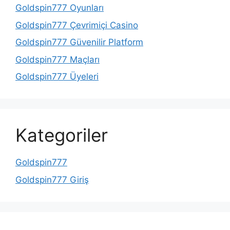
Goldspin777 Oyunları
Goldspin777 Çevrimiçi Casino
Goldspin777 Güvenilir Platform
Goldspin777 Maçları
Goldspin777 Üyeleri
Kategoriler
Goldspin777
Goldspin777 Giriş