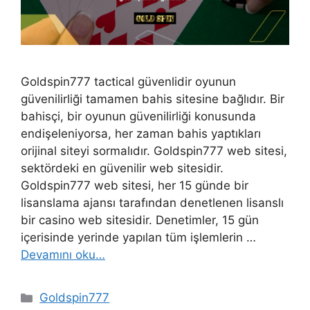
Goldspin777 tactical güvenlidir oyunun
güvenilirliği tamamen bahis sitesine bağlıdır. Bir
bahisçi, bir oyunun güvenilirliği konusunda
endişeleniyorsa, her zaman bahis yaptıkları
orijinal siteyi sormalıdır. Goldspin777 web sitesi,
sektördeki en güvenilir web sitesidir.
Goldspin777 web sitesi, her 15 günde bir
lisanslama ajansı tarafından denetlenen lisanslı
bir casino web sitesidir. Denetimler, 15 gün
içerisinde yerinde yapılan tüm işlemlerin …
Devamını oku…
Kategoriler
Goldspin777