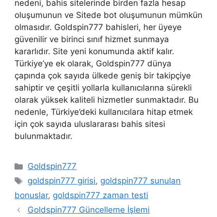
nedeni, bahis sitelerinde birden fazla hesap
oluşumunun ve Sitede bot oluşumunun mümkün
olmasıdır. Goldspin777 bahisleri, her üyeye
güvenilir ve birinci sınıf hizmet sunmaya
kararlıdır. Site yeni konumunda aktif kalır.
Türkiye’ye ek olarak, Goldspin777 dünya
çapında çok sayıda ülkede geniş bir takipçiye
sahiptir ve çeşitli yollarla kullanıcılarına sürekli
olarak yüksek kaliteli hizmetler sunmaktadır. Bu
nedenle, Türkiye’deki kullanıcılara hitap etmek
için çok sayıda uluslararası bahis sitesi
bulunmaktadır.
Kategoriler
Goldspin777
Etiketler
goldspin777 girisi
,
goldspin777 sunulan
bonuslar
,
goldspin777 zaman testi
Yazı
Goldspin777 Güncelleme İşlemi