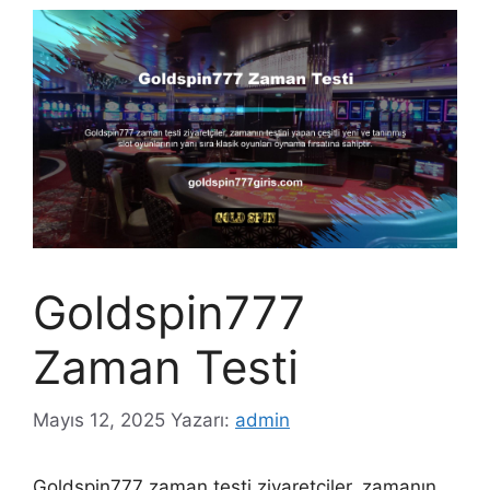
Goldspin777
Zaman Testi
Mayıs 12, 2025
Yazarı:
admin
Goldspin777 zaman testi ziyaretçiler, zamanın