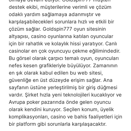
destek ekibi, müşterilerine verimli ve çözüm
odaklı yardım sağlamaya adanmıştır ve
karşılaşabilecekleri sorunlara hızlı ve etkili bir
çözüm sağlar. Goldspin777 oyun sitesinin
altyapısı, casino oyunlarına katılan oyuncular
için bir rahatlık ve kolaylık hissi yaratıyor. Canlı
casinolar en çok oyuncuyu çekme eğilimindedir.
Bu görsel olarak çarpıcı temalı oyun, oyuncuları
nefes kesen grafikleriyle büyülüyor. Zamanının
en şık olarak kabul edilen bu web sitesi,
güvenliğe en üst düzeyde erişim sağlar. Ana
sayfanın üstüne yerleştirilmiş bir giriş düğmesi
vardır. Şirket hızla yeni teknolojileri kucaklıyor ve
Avrupa poker pazarında önde gelen oyuncu
olarak kendini kuruyor. Seçilen konum, üyelik
komplikasyonları, casino ve bahis faaliyetleri için
bir platform gibi sorunlarla karşılaşacaktır.