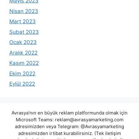
Mayıs 2023
Nisan 2023
Mart 2023
Şubat 2023
Ocak 2023
Aralık 2022
Kasım 2022
Ekim 2022
Eylül 2022
Avrasya'nın en büyük reklam platformunda olmak için
Microsoft Teams:
reklam@avrasyamarketing.com
adresimizden veya Telegram: @Avrasyamarketing
adresimizden irtibat kurabilirsiniz. (Tek iletişim