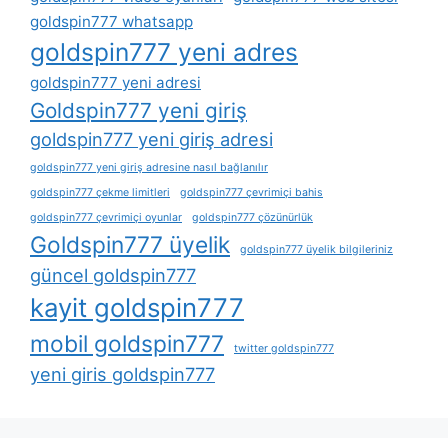
goldspin777 whatsapp
goldspin777 yeni adres
goldspin777 yeni adresi
Goldspin777 yeni giriş
goldspin777 yeni giriş adresi
goldspin777 yeni giriş adresine nasıl bağlanılır
goldspin777 çekme limitleri
goldspin777 çevrimiçi bahis
goldspin777 çevrimiçi oyunlar
goldspin777 çözünürlük
Goldspin777 üyelik
goldspin777 üyelik bilgileriniz
güncel goldspin777
kayit goldspin777
mobil goldspin777
twitter goldspin777
yeni giris goldspin777