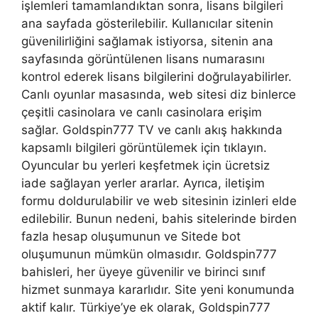
işlemleri tamamlandıktan sonra, lisans bilgileri
ana sayfada gösterilebilir. Kullanıcılar sitenin
güvenilirliğini sağlamak istiyorsa, sitenin ana
sayfasında görüntülenen lisans numarasını
kontrol ederek lisans bilgilerini doğrulayabilirler.
Canlı oyunlar masasında, web sitesi diz binlerce
çeşitli casinolara ve canlı casinolara erişim
sağlar. Goldspin777 TV ve canlı akış hakkında
kapsamlı bilgileri görüntülemek için tıklayın.
Oyuncular bu yerleri keşfetmek için ücretsiz
iade sağlayan yerler ararlar. Ayrıca, iletişim
formu doldurulabilir ve web sitesinin izinleri elde
edilebilir. Bunun nedeni, bahis sitelerinde birden
fazla hesap oluşumunun ve Sitede bot
oluşumunun mümkün olmasıdır. Goldspin777
bahisleri, her üyeye güvenilir ve birinci sınıf
hizmet sunmaya kararlıdır. Site yeni konumunda
aktif kalır. Türkiye’ye ek olarak, Goldspin777