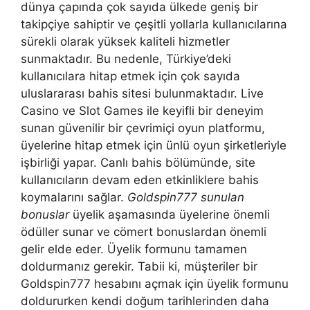
dünya çapında çok sayıda ülkede geniş bir
takipçiye sahiptir ve çeşitli yollarla kullanıcılarına
sürekli olarak yüksek kaliteli hizmetler
sunmaktadır. Bu nedenle, Türkiye’deki
kullanıcılara hitap etmek için çok sayıda
uluslararası bahis sitesi bulunmaktadır. Live
Casino ve Slot Games ile keyifli bir deneyim
sunan güvenilir bir çevrimiçi oyun platformu,
üyelerine hitap etmek için ünlü oyun şirketleriyle
işbirliği yapar. Canlı bahis bölümünde, site
kullanıcıların devam eden etkinliklere bahis
koymalarını sağlar.
Goldspin777 sunulan
bonuslar
üyelik aşamasında üyelerine önemli
ödüller sunar ve cömert bonuslardan önemli
gelir elde eder. Üyelik formunu tamamen
doldurmanız gerekir. Tabii ki, müşteriler bir
Goldspin777 hesabını açmak için üyelik formunu
doldururken kendi doğum tarihlerinden daha