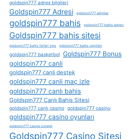
goldspin777 adres bilgileri
Goldspin777 Adresi
goldspin777 adımlar
goldspin777 bahis
goldspin777 bahis adresi
Goldspin777 bahis sitesi
goldspin777 bahis türleri sms
goldspin777 bahis çeşitleri
Goldspin777 Bonus
goldspin777 basketbol
goldspin777 canli
goldspin777 canli destek
goldspin777 canli maç izle
goldspin777 canlı bahis
Goldspin777 Canlı Bahis Sitesi
goldspin777 canlı casino
goldspin777 casino
goldspin777 casino oyunları
goldspin777 casino sistemi
Goldspin777 Casino Sitesi