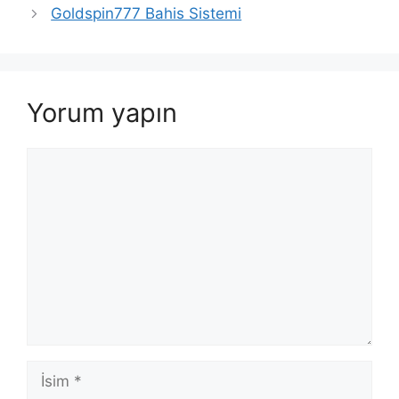
dolaşımı
Goldspin777 Bahis Sistemi
Yorum yapın
Yorum
İsim