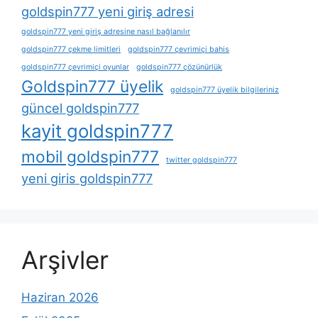
goldspin777 yeni giriş adresi
goldspin777 yeni giriş adresine nasıl bağlanılır
goldspin777 çekme limitleri
goldspin777 çevrimiçi bahis
goldspin777 çevrimiçi oyunlar
goldspin777 çözünürlük
Goldspin777 üyelik
goldspin777 üyelik bilgileriniz
güncel goldspin777
kayit goldspin777
mobil goldspin777
twitter goldspin777
yeni giris goldspin777
Arşivler
Haziran 2026