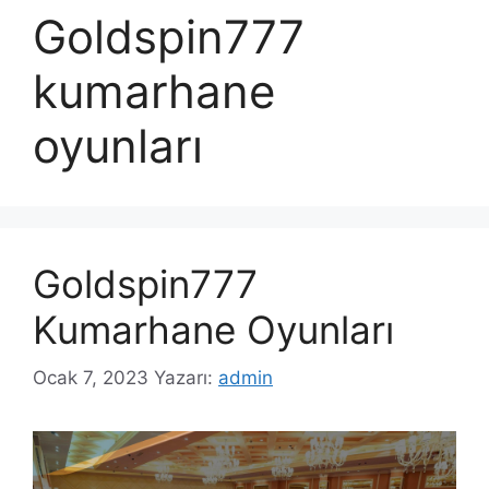
Goldspin777
kumarhane
oyunları
Goldspin777
Kumarhane Oyunları
Ocak 7, 2023
Yazarı:
admin