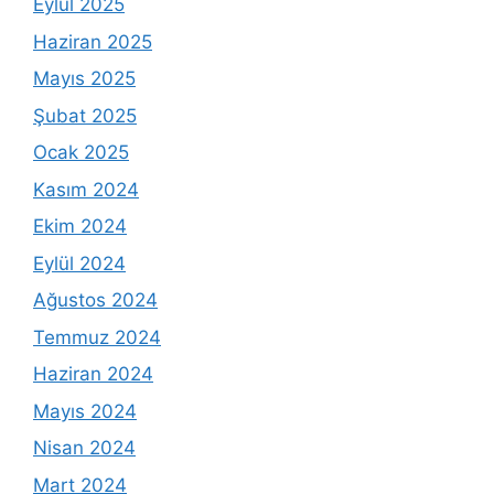
Eylül 2025
Haziran 2025
Mayıs 2025
Şubat 2025
Ocak 2025
Kasım 2024
Ekim 2024
Eylül 2024
Ağustos 2024
Temmuz 2024
Haziran 2024
Mayıs 2024
Nisan 2024
Mart 2024