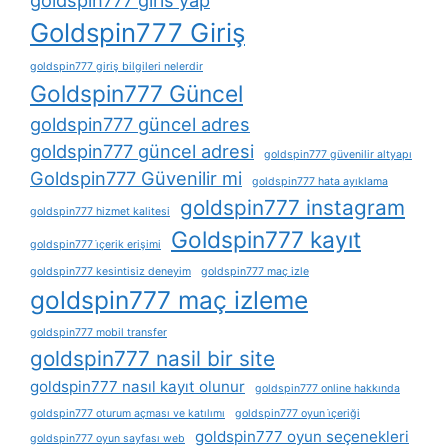
Goldspin777 Giriş
goldspin777 giriş bilgileri nelerdir
Goldspin777 Güncel
goldspin777 güncel adres
goldspin777 güncel adresi
goldspin777 güvenilir altyapı
Goldspin777 Güvenilir mi
goldspin777 hata ayıklama
goldspin777 instagram
goldspin777 hizmet kalitesi
Goldspin777 kayıt
goldspin777 i̇çerik erişimi
goldspin777 kesintisiz deneyim
goldspin777 maç izle
goldspin777 maç izleme
goldspin777 mobil transfer
goldspin777 nasil bir site
goldspin777 nasıl kayıt olunur
goldspin777 online hakkında
goldspin777 oturum açması ve katılımı
goldspin777 oyun i̇çeriği
goldspin777 oyun seçenekleri
goldspin777 oyun sayfası web