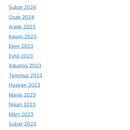
Şubat 2024
Ocak 2024
Aralık 2023
Kasım 2023
Ekim 2023
Eylül 2023
Ağustos 2023
Temmuz 2023
Haziran 2023
Mayıs 2023
Nisan 2023
Mart 2023
Şubat 2023