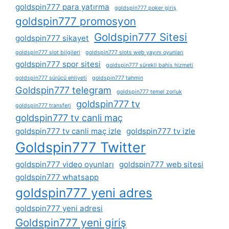
goldspin777 para yatırma
goldspin777 poker giriş
goldspin777 promosyon
Goldspin777 Sitesi
goldspin777 sikayet
goldspin777 slot bilgileri
goldspin777 slots web yayını oyunları
goldspin777 spor sitesi
goldspin777 sürekli bahis hizmeti
goldspin777 sürücü ehliyeti
goldspin777 tahmin
Goldspin777 telegram
goldspin777 temel zorluk
goldspin777 tv
goldspin777 transferi
goldspin777 tv canli maç
goldspin777 tv canli maç izle
goldspin777 tv izle
Goldspin777 Twitter
goldspin777 video oyunları
goldspin777 web sitesi
goldspin777 whatsapp
goldspin777 yeni adres
goldspin777 yeni adresi
Goldspin777 yeni giriş