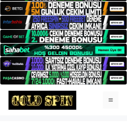
İçeriğe
atla
Menü