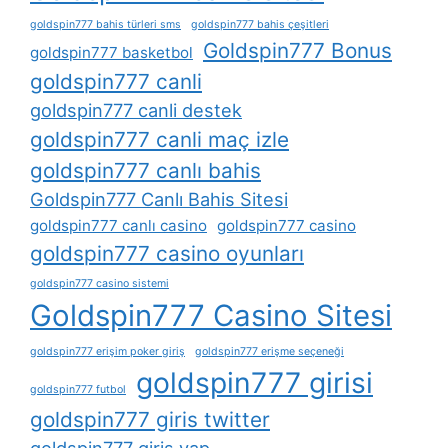
goldspin777 bahis türleri sms
goldspin777 bahis çeşitleri
Goldspin777 Bonus
goldspin777 basketbol
goldspin777 canli
goldspin777 canli destek
goldspin777 canli maç izle
goldspin777 canlı bahis
Goldspin777 Canlı Bahis Sitesi
goldspin777 canlı casino
goldspin777 casino
goldspin777 casino oyunları
goldspin777 casino sistemi
Goldspin777 Casino Sitesi
goldspin777 erişim poker giriş
goldspin777 erişme seçeneği
goldspin777 girisi
goldspin777 futbol
goldspin777 giris twitter
goldspin777 giris yap