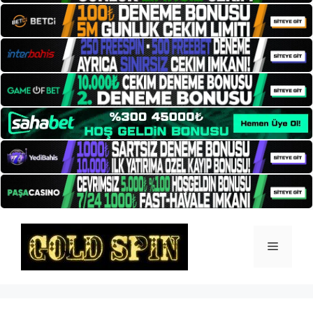
İçeriğe
atla
Menü