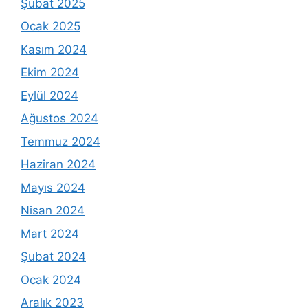
Şubat 2025
Ocak 2025
Kasım 2024
Ekim 2024
Eylül 2024
Ağustos 2024
Temmuz 2024
Haziran 2024
Mayıs 2024
Nisan 2024
Mart 2024
Şubat 2024
Ocak 2024
Aralık 2023