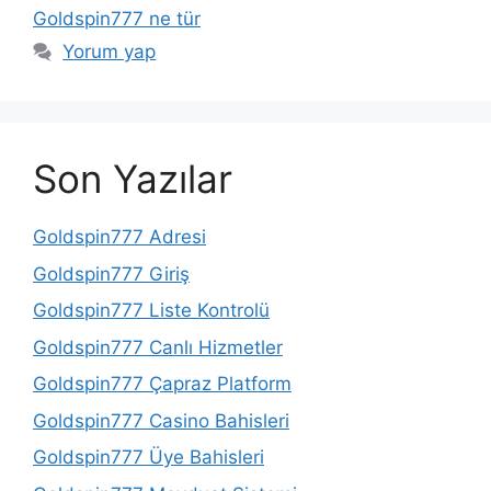
Goldspin777 ne tür
Yorum yap
Son Yazılar
Goldspin777 Adresi
Goldspin777 Giriş
Goldspin777 Liste Kontrolü
Goldspin777 Canlı Hizmetler
Goldspin777 Çapraz Platform
Goldspin777 Casino Bahisleri
Goldspin777 Üye Bahisleri