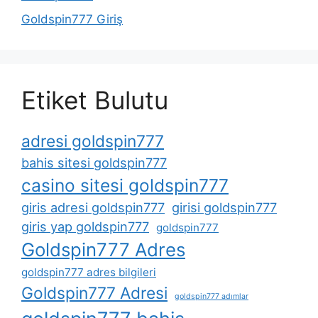
Goldspin777 Giriş
Etiket Bulutu
adresi goldspin777
bahis sitesi goldspin777
casino sitesi goldspin777
giris adresi goldspin777
girisi goldspin777
giris yap goldspin777
goldspin777
Goldspin777 Adres
goldspin777 adres bilgileri
Goldspin777 Adresi
goldspin777 adımlar