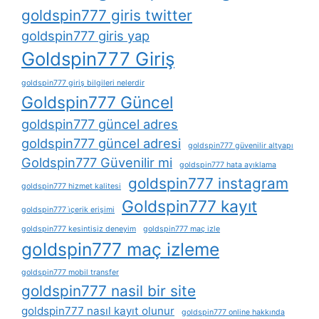
goldspin777 giris twitter
goldspin777 giris yap
Goldspin777 Giriş
goldspin777 giriş bilgileri nelerdir
Goldspin777 Güncel
goldspin777 güncel adres
goldspin777 güncel adresi
goldspin777 güvenilir altyapı
Goldspin777 Güvenilir mi
goldspin777 hata ayıklama
goldspin777 instagram
goldspin777 hizmet kalitesi
Goldspin777 kayıt
goldspin777 i̇çerik erişimi
goldspin777 kesintisiz deneyim
goldspin777 maç izle
goldspin777 maç izleme
goldspin777 mobil transfer
goldspin777 nasil bir site
goldspin777 nasıl kayıt olunur
goldspin777 online hakkında