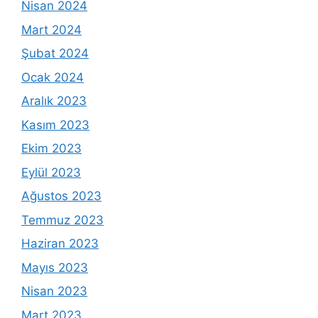
Nisan 2024
Mart 2024
Şubat 2024
Ocak 2024
Aralık 2023
Kasım 2023
Ekim 2023
Eylül 2023
Ağustos 2023
Temmuz 2023
Haziran 2023
Mayıs 2023
Nisan 2023
Mart 2023