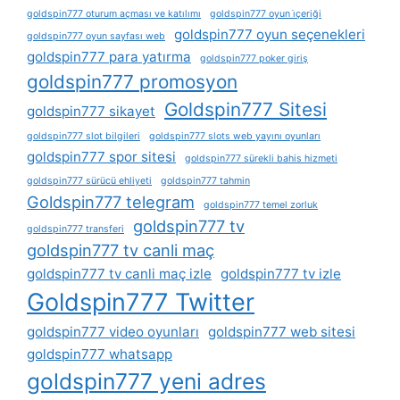
goldspin777 oturum açması ve katılımı
goldspin777 oyun i̇çeriği
goldspin777 oyun seçenekleri
goldspin777 oyun sayfası web
goldspin777 para yatırma
goldspin777 poker giriş
goldspin777 promosyon
Goldspin777 Sitesi
goldspin777 sikayet
goldspin777 slot bilgileri
goldspin777 slots web yayını oyunları
goldspin777 spor sitesi
goldspin777 sürekli bahis hizmeti
goldspin777 sürücü ehliyeti
goldspin777 tahmin
Goldspin777 telegram
goldspin777 temel zorluk
goldspin777 tv
goldspin777 transferi
goldspin777 tv canli maç
goldspin777 tv canli maç izle
goldspin777 tv izle
Goldspin777 Twitter
goldspin777 video oyunları
goldspin777 web sitesi
goldspin777 whatsapp
goldspin777 yeni adres