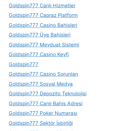
Goldspin777 Canlı Hizmetler
Goldspin777 Çapraz Platform
Goldspin777 Casino Bahisleri
Goldspin777 Üye Bahisleri
Goldspin777 Mevduat Sistemi
Goldspin777 Casino Keyfi
Goldspin777
Goldspin777 Casino Sorunları
Goldspin777 Sosyal Medya
Goldspin777 Depozito Teknolojisi
Goldspin777 Canlı Bahis Adresi
Goldspin777 Poker Numarası
Goldspin777 Sektör İşbirliği