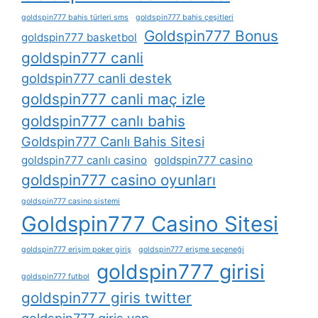
goldspin777 bahis türleri sms
goldspin777 bahis çeşitleri
Goldspin777 Bonus
goldspin777 basketbol
goldspin777 canli
goldspin777 canli destek
goldspin777 canli maç izle
goldspin777 canlı bahis
Goldspin777 Canlı Bahis Sitesi
goldspin777 canlı casino
goldspin777 casino
goldspin777 casino oyunları
goldspin777 casino sistemi
Goldspin777 Casino Sitesi
goldspin777 erişim poker giriş
goldspin777 erişme seçeneği
goldspin777 girisi
goldspin777 futbol
goldspin777 giris twitter
goldspin777 giris yap