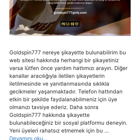
Goldspin777 nereye şikayette bulunabilirim bu
web sitesi hakkında herhangi bir şikayetiniz
varsa lütfen önce yardım hattımızı arayın. Diğer
kanallar aracılığıyla iletilen şikayetlerin
iletilmesinde ve yanıtlanmasında sıklıkla
gecikmeler yaşanmaktadır. Telefon hattından
etkin bir şekilde faydalanabilmeniz için üye
olmanızı tavsiye ederiz. Daha sonra
Goldspin777 hakkında şikayette
bulunabileceğiniz bir sosyal platformu deneyin.
Yeni üyeleri rahatsız etmemek için bu …
Devamını oku…