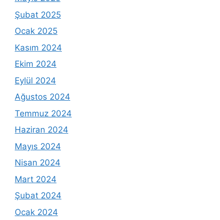
Şubat 2025
Ocak 2025
Kasım 2024
Ekim 2024
Eylül 2024
Ağustos 2024
Temmuz 2024
Haziran 2024
Mayıs 2024
Nisan 2024
Mart 2024
Şubat 2024
Ocak 2024