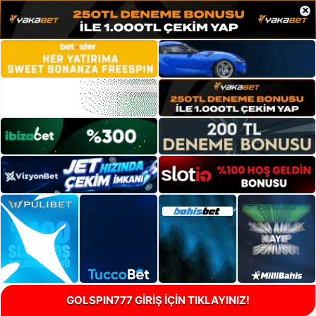
×
GOLSPIN777 GİRİŞ İÇİN TIKLAYINIZ!