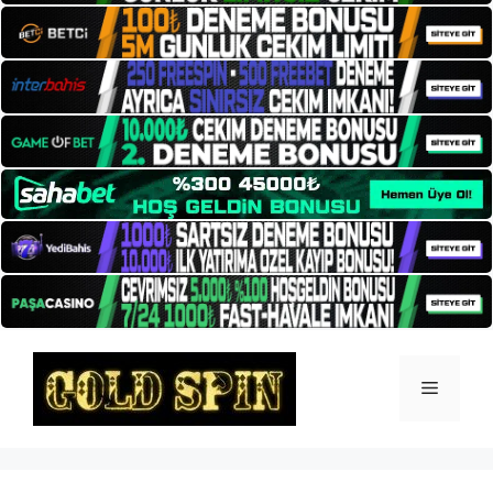
İçeriğe
atla
Menü