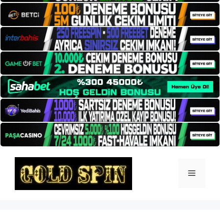
İçeriğe
atla
Menü