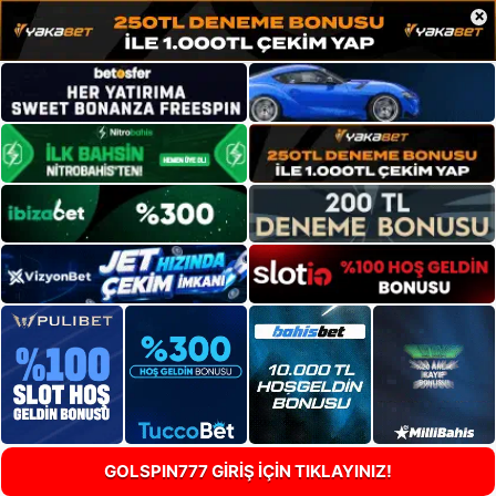
×
GOLSPIN777 GİRİŞ İÇİN TIKLAYINIZ!