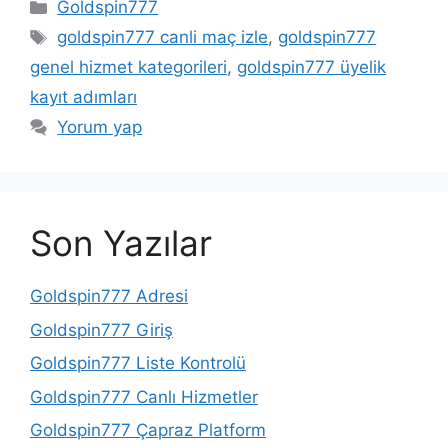
Kategoriler
Goldspin777
Etiketler
goldspin777 canli maç izle
,
goldspin777
genel hizmet kategorileri
,
goldspin777 üyelik
kayıt adımları
Yorum yap
Son Yazılar
Goldspin777 Adresi
Goldspin777 Giriş
Goldspin777 Liste Kontrolü
Goldspin777 Canlı Hizmetler
Goldspin777 Çapraz Platform