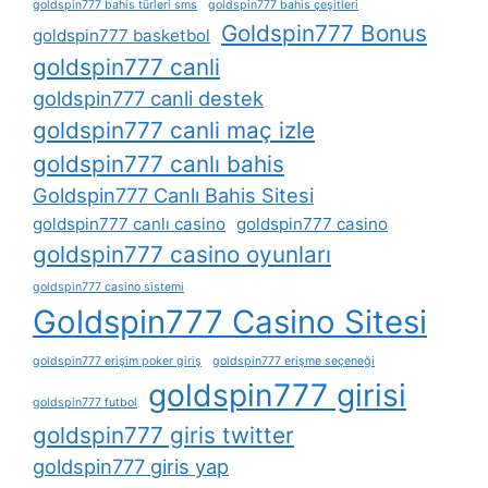
goldspin777 bahis türleri sms
goldspin777 bahis çeşitleri
Goldspin777 Bonus
goldspin777 basketbol
goldspin777 canli
goldspin777 canli destek
goldspin777 canli maç izle
goldspin777 canlı bahis
Goldspin777 Canlı Bahis Sitesi
goldspin777 canlı casino
goldspin777 casino
goldspin777 casino oyunları
goldspin777 casino sistemi
Goldspin777 Casino Sitesi
goldspin777 erişim poker giriş
goldspin777 erişme seçeneği
goldspin777 girisi
goldspin777 futbol
goldspin777 giris twitter
goldspin777 giris yap