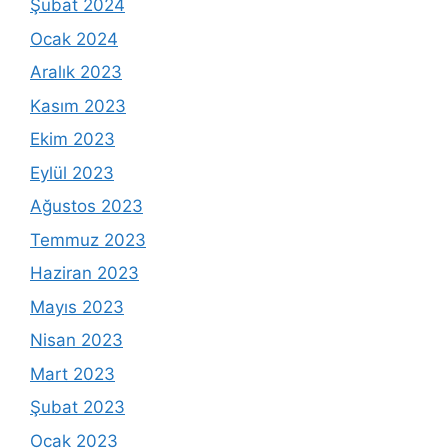
Şubat 2024
Ocak 2024
Aralık 2023
Kasım 2023
Ekim 2023
Eylül 2023
Ağustos 2023
Temmuz 2023
Haziran 2023
Mayıs 2023
Nisan 2023
Mart 2023
Şubat 2023
Ocak 2023