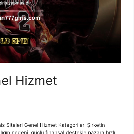
el Hizmet
s Siteleri Genel Hizmet Kategorileri Şirketin
lığın nedeni, güçlü finansal destekle pazara hızlı