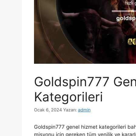
Goldspin777 Gen
Kategorileri
Ocak 6, 2024
Yazarı:
admin
Goldspin777 genel hizmet kategorileri bahi
misyonu için gereken tüm yenilik ve kararlı