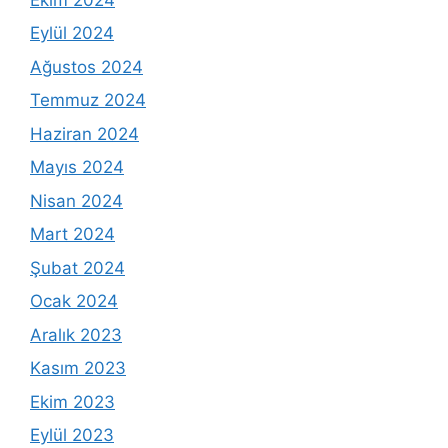
Eylül 2024
Ağustos 2024
Temmuz 2024
Haziran 2024
Mayıs 2024
Nisan 2024
Mart 2024
Şubat 2024
Ocak 2024
Aralık 2023
Kasım 2023
Ekim 2023
Eylül 2023