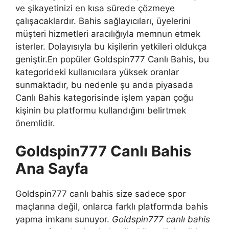
ve şikayetinizi en kısa sürede çözmeye
çalışacaklardır. Bahis sağlayıcıları, üyelerini
müşteri hizmetleri aracılığıyla memnun etmek
isterler. Dolayısıyla bu kişilerin yetkileri oldukça
geniştir.En popüler Goldspin777 Canlı Bahis, bu
kategorideki kullanıcılara yüksek oranlar
sunmaktadır, bu nedenle şu anda piyasada
Canlı Bahis kategorisinde işlem yapan çoğu
kişinin bu platformu kullandığını belirtmek
önemlidir.
Goldspin777 Canlı Bahis
Ana Sayfa
Goldspin777 canlı bahis size sadece spor
maçlarına değil, onlarca farklı platformda bahis
yapma imkanı sunuyor.
Goldspin777 canlı bahis