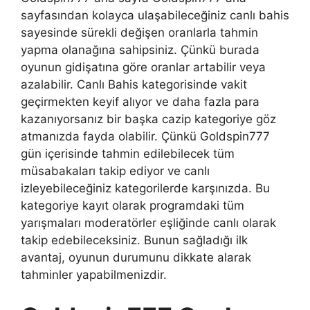
sayfasından kolayca ulaşabileceğiniz canlı bahis
sayesinde sürekli değişen oranlarla tahmin
yapma olanağına sahipsiniz. Çünkü burada
oyunun gidişatına göre oranlar artabilir veya
azalabilir. Canlı Bahis kategorisinde vakit
geçirmekten keyif alıyor ve daha fazla para
kazanıyorsanız bir başka cazip kategoriye göz
atmanızda fayda olabilir. Çünkü Goldspin777
gün içerisinde tahmin edilebilecek tüm
müsabakaları takip ediyor ve canlı
izleyebileceğiniz kategorilerde karşınızda. Bu
kategoriye kayıt olarak programdaki tüm
yarışmaları moderatörler eşliğinde canlı olarak
takip edebileceksiniz. Bunun sağladığı ilk
avantaj, oyunun durumunu dikkate alarak
tahminler yapabilmenizdir.