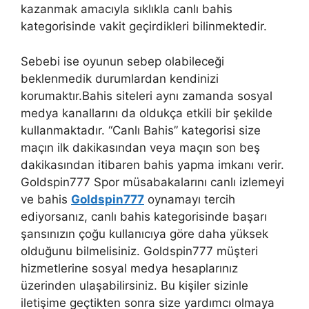
kazanmak amacıyla sıklıkla canlı bahis
kategorisinde vakit geçirdikleri bilinmektedir.
Sebebi ise oyunun sebep olabileceği
beklenmedik durumlardan kendinizi
korumaktır.Bahis siteleri aynı zamanda sosyal
medya kanallarını da oldukça etkili bir şekilde
kullanmaktadır. “Canlı Bahis” kategorisi size
maçın ilk dakikasından veya maçın son beş
dakikasından itibaren bahis yapma imkanı verir.
Goldspin777 Spor müsabakalarını canlı izlemeyi
ve bahis
Goldspin777
oynamayı tercih
ediyorsanız, canlı bahis kategorisinde başarı
şansınızın çoğu kullanıcıya göre daha yüksek
olduğunu bilmelisiniz. Goldspin777 müşteri
hizmetlerine sosyal medya hesaplarınız
üzerinden ulaşabilirsiniz. Bu kişiler sizinle
iletişime geçtikten sonra size yardımcı olmaya