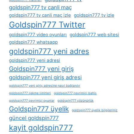
goldspin777 transferi
goldspin777 tv canli maç
goldspin777 tv canli maç izle
goldspin777 tv izle
Goldspin777 Twitter
goldspin777 video oyunları
goldspin777 web sitesi
goldspin777 whatsapp
goldspin777 yeni adres
goldspin777 yeni adresi
Goldspin777 yeni giriş
goldspin777 yeni giriş adresi
goldspin777 yeni giriş adresine nasıl bağlanılır
goldspin777 çekme limitleri
goldspin777 çevrimiçi bahis
goldspin777 çevrimiçi oyunlar
goldspin777 çözünürlük
Goldspin777 üyelik
goldspin777 üyelik bilgileriniz
güncel goldspin777
kayit goldspin777