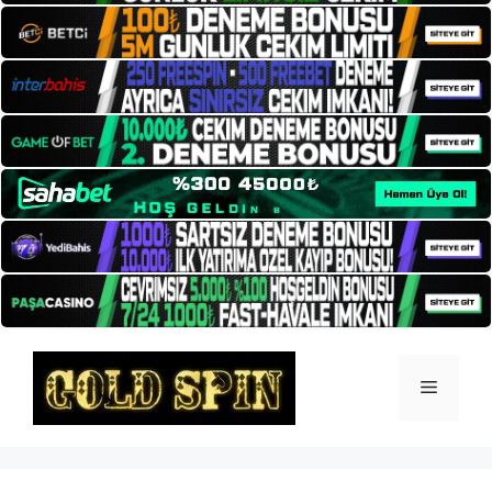
İçeriğe
atla
Menü