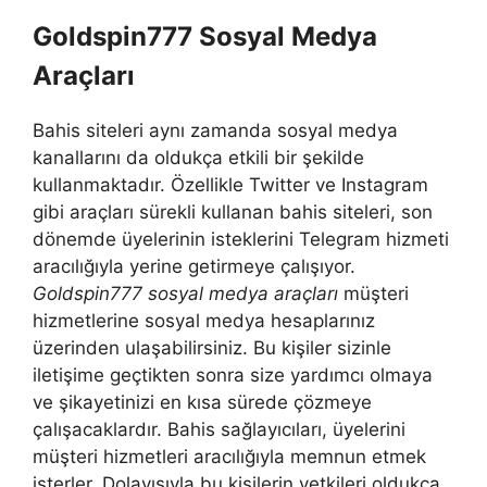
Goldspin777 Sosyal Medya
Araçları
Bahis siteleri aynı zamanda sosyal medya
kanallarını da oldukça etkili bir şekilde
kullanmaktadır. Özellikle Twitter ve Instagram
gibi araçları sürekli kullanan bahis siteleri, son
dönemde üyelerinin isteklerini Telegram hizmeti
aracılığıyla yerine getirmeye çalışıyor.
Goldspin777 sosyal medya araçları
müşteri
hizmetlerine sosyal medya hesaplarınız
üzerinden ulaşabilirsiniz. Bu kişiler sizinle
iletişime geçtikten sonra size yardımcı olmaya
ve şikayetinizi en kısa sürede çözmeye
çalışacaklardır. Bahis sağlayıcıları, üyelerini
müşteri hizmetleri aracılığıyla memnun etmek
isterler. Dolayısıyla bu kişilerin yetkileri oldukça