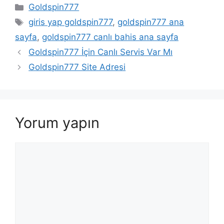
Kategoriler
Goldspin777
Etiketler
giris yap goldspin777
,
goldspin777 ana
sayfa
,
goldspin777 canlı bahis ana sayfa
Yazı
Goldspin777 İçin Canlı Servis Var Mı
dolaşımı
Goldspin777 Site Adresi
Yorum yapın
Yorum