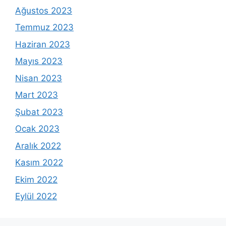
Ağustos 2023
Temmuz 2023
Haziran 2023
Mayıs 2023
Nisan 2023
Mart 2023
Şubat 2023
Ocak 2023
Aralık 2022
Kasım 2022
Ekim 2022
Eylül 2022