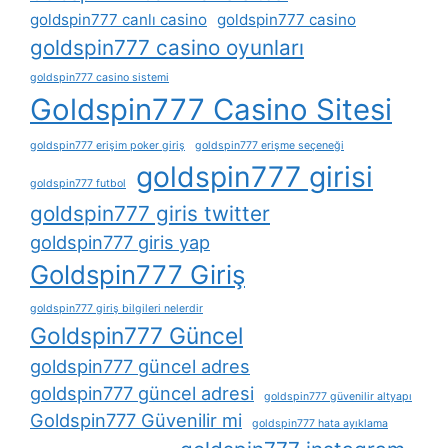
goldspin777 canlı casino
goldspin777 casino
goldspin777 casino oyunları
goldspin777 casino sistemi
Goldspin777 Casino Sitesi
goldspin777 erişim poker giriş
goldspin777 erişme seçeneği
goldspin777 girisi
goldspin777 futbol
goldspin777 giris twitter
goldspin777 giris yap
Goldspin777 Giriş
goldspin777 giriş bilgileri nelerdir
Goldspin777 Güncel
goldspin777 güncel adres
goldspin777 güncel adresi
goldspin777 güvenilir altyapı
Goldspin777 Güvenilir mi
goldspin777 hata ayıklama