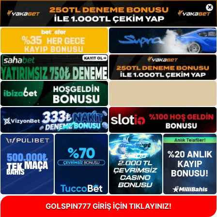
×
GOLSPIN777 GİRİŞ İÇİN TIKLAYINIZ!