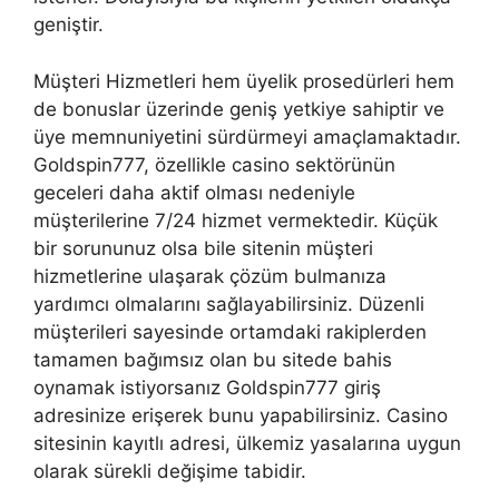
geniştir.
Müşteri Hizmetleri hem üyelik prosedürleri hem
de bonuslar üzerinde geniş yetkiye sahiptir ve
üye memnuniyetini sürdürmeyi amaçlamaktadır.
Goldspin777, özellikle casino sektörünün
geceleri daha aktif olması nedeniyle
müşterilerine 7/24 hizmet vermektedir. Küçük
bir sorununuz olsa bile sitenin müşteri
hizmetlerine ulaşarak çözüm bulmanıza
yardımcı olmalarını sağlayabilirsiniz. Düzenli
müşterileri sayesinde ortamdaki rakiplerden
tamamen bağımsız olan bu sitede bahis
oynamak istiyorsanız Goldspin777 giriş
adresinize erişerek bunu yapabilirsiniz. Casino
sitesinin kayıtlı adresi, ülkemiz yasalarına uygun
olarak sürekli değişime tabidir.