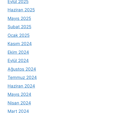
Eylül 2025
Haziran 2025
Mayıs 2025
Şubat 2025
Ocak 2025
Kasım 2024
Ekim 2024
Eylül 2024
Ağustos 2024
Temmuz 2024
Haziran 2024
Mayıs 2024
Nisan 2024
Mart 2024