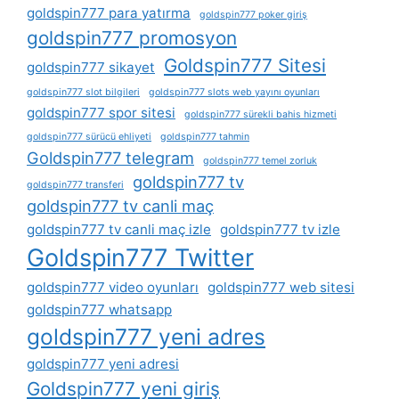
goldspin777 para yatırma
goldspin777 poker giriş
goldspin777 promosyon
Goldspin777 Sitesi
goldspin777 sikayet
goldspin777 slot bilgileri
goldspin777 slots web yayını oyunları
goldspin777 spor sitesi
goldspin777 sürekli bahis hizmeti
goldspin777 sürücü ehliyeti
goldspin777 tahmin
Goldspin777 telegram
goldspin777 temel zorluk
goldspin777 tv
goldspin777 transferi
goldspin777 tv canli maç
goldspin777 tv canli maç izle
goldspin777 tv izle
Goldspin777 Twitter
goldspin777 video oyunları
goldspin777 web sitesi
goldspin777 whatsapp
goldspin777 yeni adres
goldspin777 yeni adresi
Goldspin777 yeni giriş