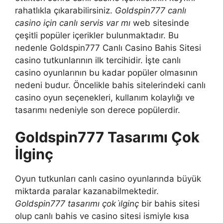
rahatlıkla çıkarabilirsiniz.
Goldspin777 canlı
casino için canlı servis var mı
web sitesinde
çeşitli popüler içerikler bulunmaktadır. Bu
nedenle Goldspin777 Canlı Casino Bahis Sitesi
casino tutkunlarının ilk tercihidir. İşte canlı
casino oyunlarının bu kadar popüler olmasının
nedeni budur. Öncelikle bahis sitelerindeki canlı
casino oyun seçenekleri, kullanım kolaylığı ve
tasarımı nedeniyle son derece popülerdir.
Goldspin777 Tasarımı Çok
İlginç
Oyun tutkunları canlı casino oyunlarında büyük
miktarda paralar kazanabilmektedir.
Goldspin777 tasarımı çok i̇lginç
bir bahis sitesi
olup canlı bahis ve casino sitesi ismiyle kısa