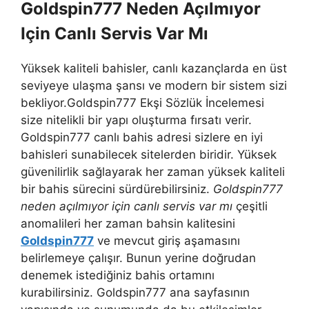
Goldspin777 Neden Açılmıyor
Için Canlı Servis Var Mı
Yüksek kaliteli bahisler, canlı kazançlarda en üst
seviyeye ulaşma şansı ve modern bir sistem sizi
bekliyor.Goldspin777 Ekşi Sözlük İncelemesi
size nitelikli bir yapı oluşturma fırsatı verir.
Goldspin777 canlı bahis adresi sizlere en iyi
bahisleri sunabilecek sitelerden biridir. Yüksek
güvenilirlik sağlayarak her zaman yüksek kaliteli
bir bahis sürecini sürdürebilirsiniz.
Goldspin777
neden açılmıyor için canlı servis var mı
çeşitli
anomalileri her zaman bahsin kalitesini
Goldspin777
ve mevcut giriş aşamasını
belirlemeye çalışır. Bunun yerine doğrudan
denemek istediğiniz bahis ortamını
kurabilirsiniz. Goldspin777 ana sayfasının