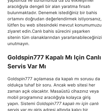
yapısında ve sunumunda da bu etkileşimler
aracılığıyla dengeli bir alan yaratma fırsatı
bulunmaktadır. Denemek istediğiniz bir bahis
ortamını doğrudan değerlendirmek istiyorsanız,
lütfen bu web sitesindeki mevcut konumumuzu
ziyaret edin.Canlı bahis sürecini yaşarken
sitenin tüm olanaklarından yararlanabileceğinizi
unutmayın.
Goldspin777 Kapalı Mı Için Canlı
Servis Var Mı
Goldspin777 açılamasa da kapalı mı sorusu da
oldukça tuhaf bir soru. Ancak web sitesi her
zaman açık olacaktır. Masaüstü cihazınız veya
mobil programınız aracılığıyla kolayca giriş
yapın. Sistemi
Goldspin777 kapalı mı için canlı
servis var mı
giriş adresi altında kalıcı bir