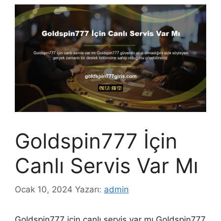
Goldspin777 İçin
Canlı Servis Var Mı
Ocak 10, 2024
Yazarı:
admin
Goldspin777 için canlı servis var mı Goldspin777