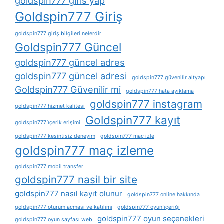
goldspin777 giris yap
Goldspin777 Giriş
goldspin777 giriş bilgileri nelerdir
Goldspin777 Güncel
goldspin777 güncel adres
goldspin777 güncel adresi
goldspin777 güvenilir altyapı
Goldspin777 Güvenilir mi
goldspin777 hata ayıklama
goldspin777 instagram
goldspin777 hizmet kalitesi
Goldspin777 kayıt
goldspin777 i̇çerik erişimi
goldspin777 kesintisiz deneyim
goldspin777 maç izle
goldspin777 maç izleme
goldspin777 mobil transfer
goldspin777 nasil bir site
goldspin777 nasıl kayıt olunur
goldspin777 online hakkında
goldspin777 oturum açması ve katılımı
goldspin777 oyun i̇çeriği
goldspin777 oyun seçenekleri
goldspin777 oyun sayfası web