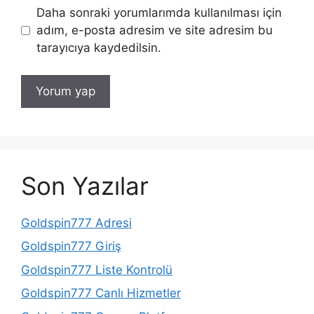
Daha sonraki yorumlarımda kullanılması için
adım, e-posta adresim ve site adresim bu
tarayıcıya kaydedilsin.
Son Yazılar
Goldspin777 Adresi
Goldspin777 Giriş
Goldspin777 Liste Kontrolü
Goldspin777 Canlı Hizmetler